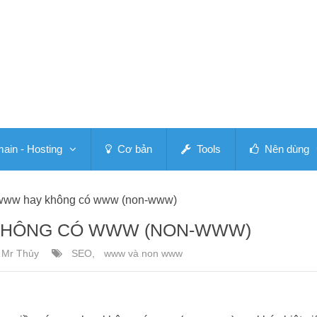
in - Hosting
Cơ bản
Tools
Nên dùng
www hay không có www (non-www)
KHÔNG CÓ WWW (NON-WWW)
Mr Thủy
SEO
,
www và non www