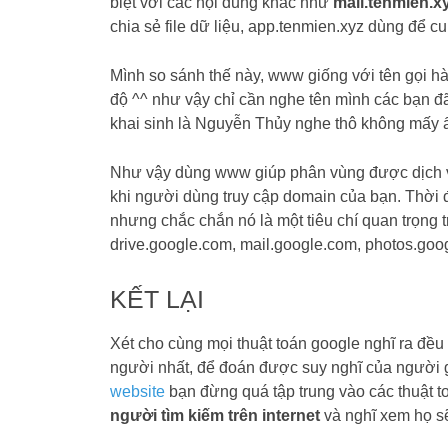
biệt với các nội dung khác như
mail.tenmien.x
chia sẻ file dữ liệu, app.tenmien.xyz dùng để
Mình so sánh thế này, www giống với tên gọi 
độ ^^ như vậy chỉ cần nghe tên mình các bạn đã
khai sinh là Nguyễn Thủy nghe thô không mấy 
Như vậy dùng www giúp phân vùng được dịch vụ 
khi người dùng truy cập domain của bạn. Thời 
nhưng chắc chắn nó là một tiêu chí quan trọng t
drive.google.com, mail.google.com, photos.goo
KẾT LẠI
Xét cho cùng mọi thuật toán google nghĩ ra đều
người nhất, để đoán được suy nghĩ của người gõ
website
bạn đừng quá tập trung vào các thuật 
người tìm kiếm trên internet
và nghĩ xem họ sẽ