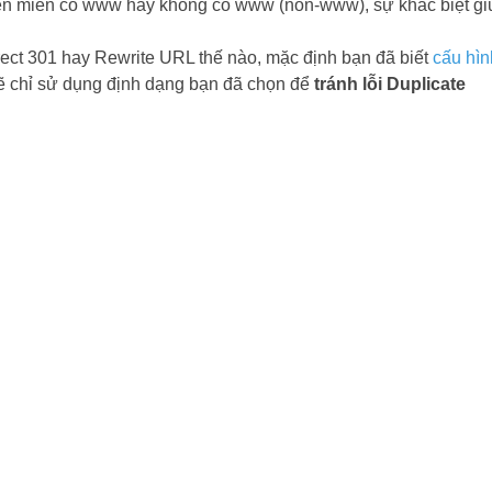
tên miền có www hay không có www (non-www), sự khác biệt g
rect 301 hay Rewrite URL thế nào, mặc định bạn đã biết
cấu hìn
 chỉ sử dụng định dạng bạn đã chọn để
tránh lỗi Duplicate