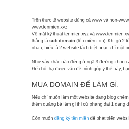
Trên thực tế website dùng cả www và non-www, 
www.tenmien.xyz.
Về mặt kỹ thuật tenmien.xyz và www.tenmien.xy
thằng là
sub domain
(tên miền con). Khi gõ 2 t
nhau, hiểu là 2 website tách biệt hoặc chỉ một n
Như vậy khác nào đứng ở ngã 3 đường chọn cái
Để chốt hạ được vấn đề mình góp ý thế này, bạn
MUA DOMAIN ĐỂ LÀM GÌ.
Nếu chỉ muốn làm một website dạng blog chém 
thèm quảng bá làm gì thì cứ phang đại 1 dạng 
Còn muốn
đăng ký tên miền
để phát triển websi