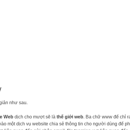
W
giản như sau.
de Web
dịch cho mượt sẽ là
thế giới web
. Ba chữ www để chỉ r
 vào một dịch vụ website chia sẻ thông tin cho người dùng để p