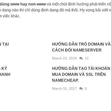
dùng www hay non-www
và một chút định hướng phát triển nộ
 dạng nào thì chỉ dùng định dạng đó mà thôi. Hy vọng bài viết 
m việc khác.
 TẠI
HƯỚNG DẪN TRỎ DOMAIN VÀ
CÁCH ĐỔI NAMESERVER
March 23, 2016
11
 KÝ
HƯỚNG DẪN TẠO TÀI KHOẢN
THANH
MUA DOMAIN VÀ SSL TRÊN
NAMECHEAP.
March 31, 2017
0