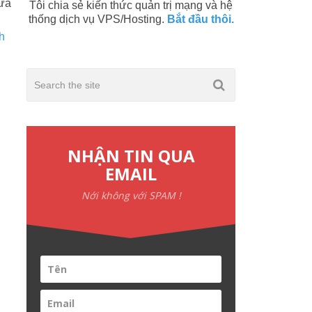
iữa
Tôi chia sẻ kiến thức quản trị mạng và hệ
thống dịch vụ VPS/Hosting.
Bắt đầu thôi.
h
NHẬN TIN QUA
EMAIL
Nới không với SPAM !