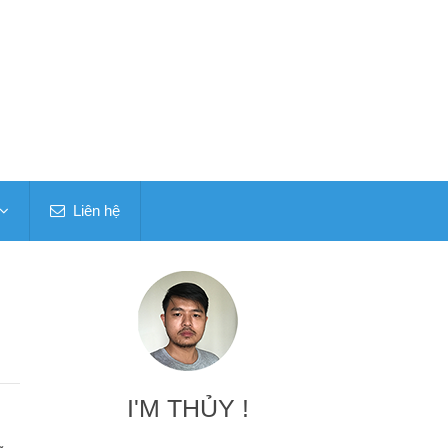
Liên hệ
I'M THỦY !