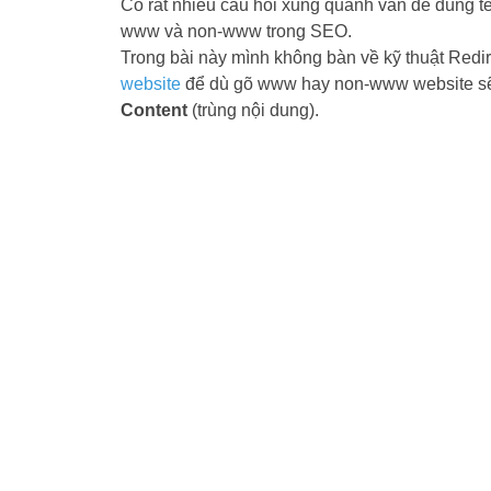
Có rất nhiều câu hỏi xung quanh vấn đề dùng 
www và non-www trong SEO.
Trong bài này mình không bàn về kỹ thuật Redi
website
để dù gõ www hay non-www website sẽ
Content
(trùng nội dung).