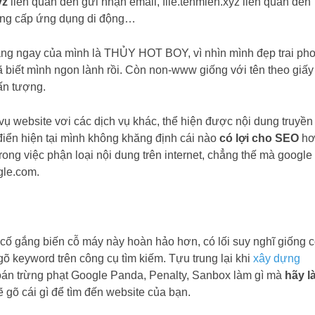
yz
liên quan đến gửi nhận email, file.tenmien.xyz liên quan đến
 cung cấp ứng dụng di động…
hàng ngay của mình là THỦY HOT BOY, vì nhìn mình đẹp trai ph
 biết mình ngon lành rồi. Còn non-www giống với tên theo giấy
ấn tượng.
website vơi các dịch vụ khác, thể hiện được nội dung truyền 
điển hiện tại mình không khăng định cái nào
có lợi cho SEO
hơ
rong việc phận loại nội dung trên internet, chẳng thế mà google
gle.com.
 cố gắng biến cỗ máy này hoàn hảo hơn, có lối suy nghĩ giống 
 keyword trên công cụ tìm kiếm. Tựu trung lại khi
xây dựng
toán trừng phạt Google Panda, Penalty, Sanbox làm gì mà
hãy l
 gõ cái gì để tìm đến website của bạn.