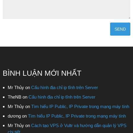
BÌNH LUẬN MỚI NHẤT
Mr Thủy
on
Cấu hình địa chỉ ip tĩnh trên Server
TheNB
on
Cấu hình địa chỉ ip tĩnh trên Server
Mr Thủy
on
Tìm hiểu IP Public, IP Private trong mạng máy tính
dương
on
Tìm hiểu IP Public, IP Private trong mạng máy tính
Mr Thủy
on
Cách tạo VPS ở Vultr và hướng dẫn quản lý VPS
chi tiết