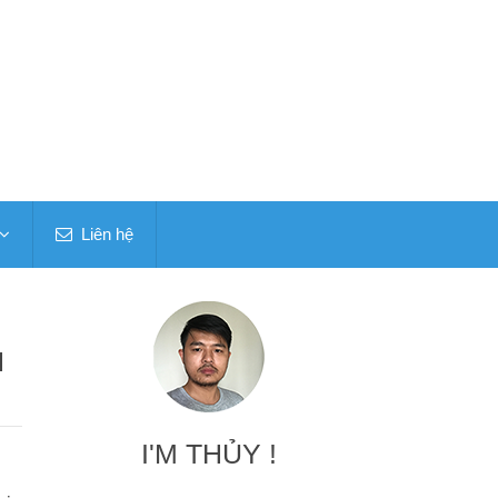
Liên hệ
N
I'M THỦY !