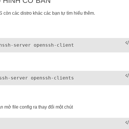
U HÌNH CƠ BẢN
còn các distro khác các bạn tự tìm hiểu thêm.
 mở file config ra thay đổi một chút