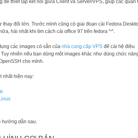
để thiết lập kết nối giữa Client và Server/VPS, giúp các quản t
sự thay đổi lớn. Trước mình cũng có giai đoạn cài Fedora Deskt
a, hài nhất khi tìm cách cài office 97 trên fedora ^^.
dụng các images có sẵn của
nhà cung cấp VPS
để cài hệ điều
. Tuy nhiên nếu bạn dùng một images khác như dùng chức năn
ài OpenSSH cho mình.
 nhất hiện nay:
ài
Linux
o hướng dẫn sau.