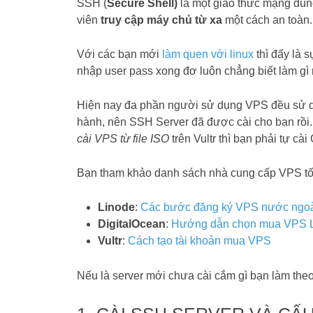
SSH (
Secure Shell)
là một giao thức mạng dùng 
viên
truy cập máy chủ từ xa
một cách an toàn.
Với các bạn mới
làm quen với linux
thì đấy là 
nhập user pass xong đơ luôn chẳng biết làm gì nữ
Hiện nay đa phần người sử dụng VPS đều sử 
hành, nên SSH Server đã được cài cho bạn rồi
cài VPS từ file ISO
trên Vultr thì bạn phải tự c
Bạn tham khảo danh sách nhà cung cấp VPS tốt
Linode
:
Các bước đăng ký VPS nước ngo
DigitalOcean
:
Hướng dẫn chọn mua VPS 
Vultr
:
Cách tạo tài khoản mua VPS
Nếu là server mới chưa cài cắm gì bạn làm the