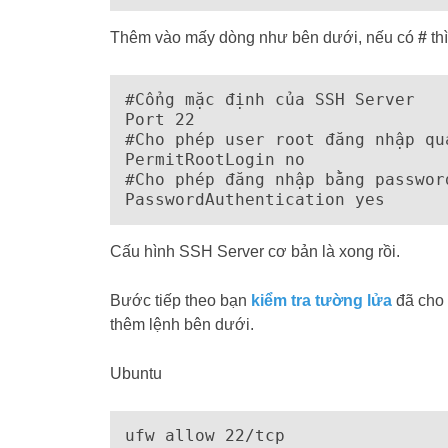
Thêm vào mấy dòng như bên dưới, nếu có
#
thì
#Cổng mặc định của SSH Server

Port 22

#Cho phép user root đăng nhập qua
PermitRootLogin no

#Cho phép đăng nhập bằng password
Cấu hình SSH Server cơ bản là xong rồi.
Bước tiếp theo bạn
kiểm tra tường lửa
đã cho 
thêm lệnh bên dưới.
Ubuntu
ufw allow 22/tcp