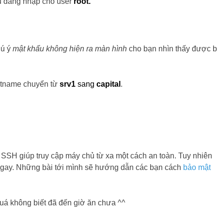
u đăng nhập cho user
root.
hú ý
mật khẩu không hiện ra màn hình
cho bạn nhìn thấy được 
ostname chuyển từ
srv1
sang
capital
.
g SSH giúp truy cập máy chủ từ xa một cách an toàn. Tuy nhiên
ngay. Những bài tới mình sẽ hướng dẫn các bạn cách
bảo mật
uá không biết đã đến giờ ăn chưa ^^