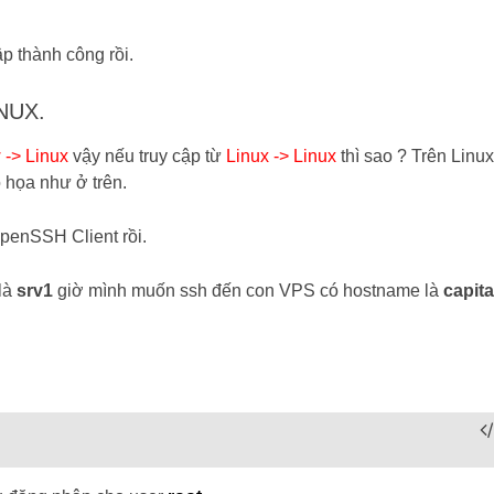
p thành công rồi.
NUX.
-> Linux
vậy nếu truy cập từ
Linux -> Linux
thì sao ? Trên Linux
 họa như ở trên.
penSSH Client rồi.
là
srv1
giờ mình muốn ssh đến con VPS có hostname là
capita