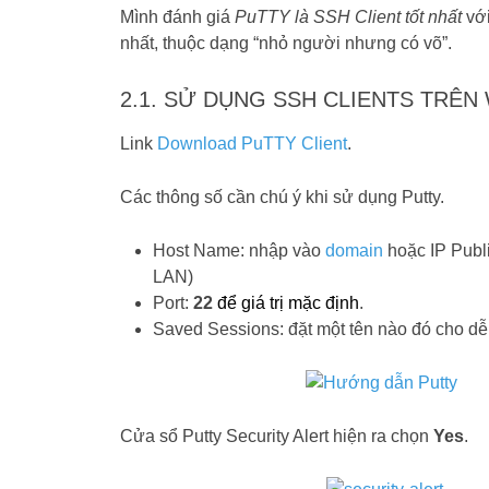
Mình đánh giá
PuTTY là SSH Client tốt nhất
với
nhất, thuộc dạng “nhỏ người nhưng có võ”.
2.1. SỬ DỤNG SSH CLIENTS TRÊ
Link
Download PuTTY Client
.
Các thông số cần chú ý khi sử dụng Putty.
Host Name: nhập vào
domain
hoặc IP Publi
LAN)
Port:
22
để giá trị mặc định
.
Saved Sessions: đặt một tên nào đó cho dễ 
Cửa sổ Putty Security Alert hiện ra chọn
Yes
.