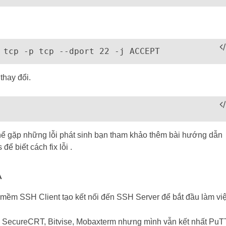
 tcp -p tcp --dport 22 -j ACCEPT
thay đổi.
 thể gặp những lỗi phát sinh bạn tham khảo thêm bài hướng dẫn
để biết cách fix lỗi .
A
mềm SSH Client tạo kết nối đến SSH Server để bắt đầu làm việ
 SecureCRT, Bitvise, Mobaxterm nhưng mình vẫn kết nhất PuT