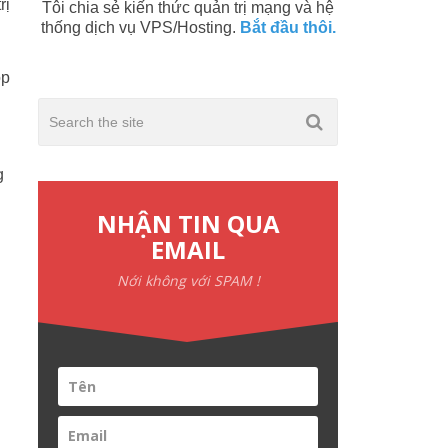
rị
Tôi chia sẻ kiến thức quản trị mạng và hệ
thống dịch vụ VPS/Hosting.
Bắt đầu thôi.
op
g
NHẬN TIN QUA
EMAIL
Nới không với SPAM !