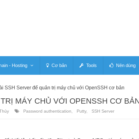
in - Hosting
Cơ bản
Tools
Nên dùng
ài SSH Server để quản trị máy chủ với OpenSSH cơ bản
 TRỊ MÁY CHỦ VỚI OPENSSH CƠ BẢ
Thủy
Password authentication
,
Putty
,
SSH Server