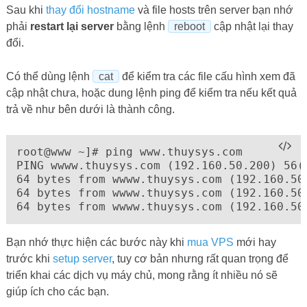
Sau khi
thay đổi hostname
và file hosts trên server bạn nhớ
phải
restart lại server
bằng lệnh
reboot
cập nhật lại thay
đổi.
Có thể dùng lệnh
cat
để kiểm tra các file cấu hình xem đã
cập nhật chưa, hoặc dung lệnh ping để kiểm tra nếu kết quả
trả về như bên dưới là thành công.
root@www ~]# ping www.thuysys.com

PING wwww.thuysys.com (192.160.50.200) 56(8
64 bytes from wwww.thuysys.com (192.160.50
64 bytes from wwww.thuysys.com (192.160.50
Bạn nhớ thực hiện các bước này khi
mua VPS
mới hay
trước khi
setup server
, tuy cơ bản nhưng rất quan trọng để
triển khai các dịch vụ máy chủ, mong rằng ít nhiều nó sẽ
giúp ích cho các bạn.