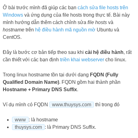
Ở bài trước mình đã giúp các bạn
cách sửa file hosts trên
Windows
và ứng dụng của file hosts trong thực tế. Bài này
mình hướng dẫn thêm cách chỉnh sửa
file hosts
và
hostname
trên
hệ điều hành mã nguồn mờ
Ubuntu và
CentOS.
Đây là bước cơ bản tiếp theo sau khi
cài hệ điều hành
, rất
cần thiết với các bạn định
triền khai webserver
cho linux.
Trong linux hostname tồn tại dưới dạng
FQDN (Fully
Qualified Domain Name)
. FQDN gồm hai thành phần
Hostname + Primary DNS Suffix
.
Ví dụ mình có FQDN
www.thuysys.com
thì trong đó
www
: là hostname
thuysys.com
: là Primary DNS Suffix.