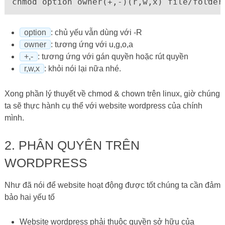
chmod option owner(+,-)(r,w,x) file/folder
option
: chủ yếu vẫn dùng với -R
owner
: tương ứng với u,g,o,a
+,-
: tương ứng với gán quyền hoặc rút quyền
r,w,x
: khỏi nói lại nữa nhé.
Xong phần lý thuyết về chmod & chown trên linux, giờ chúng
ta sẽ thực hành cụ thể với website wordpress của chính
mình.
2. PHÂN QUYÊN TRÊN
WORDPRESS
Như đã nói để website hoạt động được tốt chúng ta cần đảm
bảo hai yếu tố
Website wordpress phải thuộc quyền sở hữu của