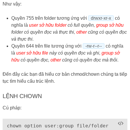
Như vậy:
Quyền 755 trên folder tương ứng với
drwxr-xr-x
có
nghĩa là
user sở hữu folder
có full quyền,
group sở hữu
folder có quyền đọc và thực thi,
other
cũng có quyền đọc
và thực thi.
Quyền 644 trên file tương ứng với
-rw-r--r--
có nghĩa
là
user sở hữu file
này có quyền đọc và ghi,
group sở
hữu
có quyền đọc,
other
cũng có quyền đọc mà thôi
.
Đến đây các bạn đã hiểu cơ bản chmod/chown chúng ta tiếp
tục tìm hiểu cấu trúc lệnh.
LỆNH CHOWN
Cú pháp:
chown option user:group file/folder