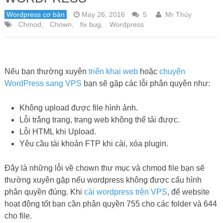
Wordpress cơ bản
May 26, 2016
5
Mr Thủy
Chmod
,
Chown
,
fix bug
,
Wordpress
Nếu bạn thường xuyên
triển khai web
hoặc
chuyển
WordPress sang VPS
bạn sẽ gặp các lỗi phân quyên như:
Không upload được file hình ảnh.
Lỗi trắng trang, trang web không thể tải được.
Lỗi HTML khi Upload.
Yêu cầu tài khoản FTP khi cài, xóa plugin.
Đây là những lỗi về chown thư mục và chmod file bạn sẽ
thường xuyên gặp nếu wordpress không được cấu hình
phân quyền đúng. Khi
cài wordpress trên VPS
, để website
hoạt động tốt bạn cần phân quyền 755 cho các folder và 644
cho file.