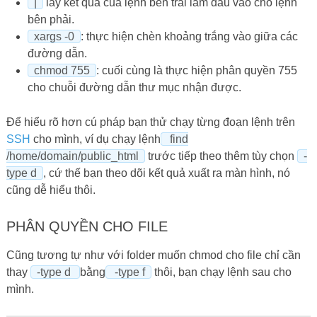
|
lấy kết quả của lệnh bên trái làm đầu vào cho lệnh
bên phải.
xargs -0
: thực hiện chèn khoảng trắng vào giữa các
đường dẫn.
chmod 755
: cuối cùng là thực hiện phân quyền 755
cho chuỗi đường dẫn thư mục nhận được.
Để hiểu rõ hơn cú pháp bạn thử chạy từng đoạn lệnh trên
SSH
cho mình, ví dụ chạy lệnh
find
/home/domain/public_html
trước tiếp theo thêm tùy chọn
-
type d
, cứ thế bạn theo dõi kết quả xuất ra màn hình, nó
cũng dễ hiểu thôi.
PHÂN QUYỀN CHO FILE
Cũng tương tự như với folder muốn chmod cho file chỉ cần
thay
-type d
bằng
-type f
thôi, bạn chạy lệnh sau cho
mình.