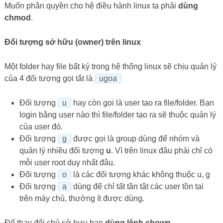
Muốn phân quyền cho hệ điều hành linux ta phải
dùng
chmod
.
Đối tượng sở hữu (owner) trên linux
Một folder hay file bất ký trong hệ thống linux sẽ chịu quản lý
của 4 đối tượng gọi tắt là
ugoa
Đối tượng
u
hay còn gọi là user tạo ra file/folder. Bạn
login bằng user nào thì file/folder tạo ra sẽ thuộc quản lý
của user đó.
Đối tượng
g
được gọi là group dùng để nhóm và
quản lý nhiều đối tượng
u
. Vì trên linux đâu phải chỉ có
mỗi user root duy nhất đâu.
Đối tượng
o
là các đối tượng khác không thuộc u, g
Đối tượng
a
dùng để chỉ tất tần tật các user tồn tại
trên máy chủ, thường ít được dùng.
Để thay đổi chủ sở hưu bạn
dùng lệnh chown
.