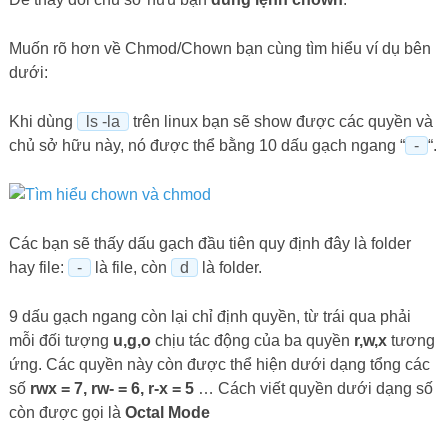
Muốn rõ hơn về Chmod/Chown bạn cùng tìm hiểu ví dụ bên
dưới:
Khi dùng
ls -la
trên linux bạn sẽ show được các quyền và
chủ sở hữu này, nó được thể bằng 10 dấu gạch ngang “
-
“.
Các bạn sẽ thấy dấu gạch đầu tiên quy định đây là folder
hay file:
-
là file, còn
d
là folder.
9 dấu gạch ngang còn lại chỉ định quyền, từ trái qua phải
mỗi đối tượng
u,g,o
chịu tác động của ba quyền
r,w,x
tương
ứng. Các quyền này còn được thể hiện dưới dạng tổng các
số
rwx = 7, rw- = 6, r-x = 5
… Cách viết quyền dưới dạng số
còn được gọi là
Octal Mode