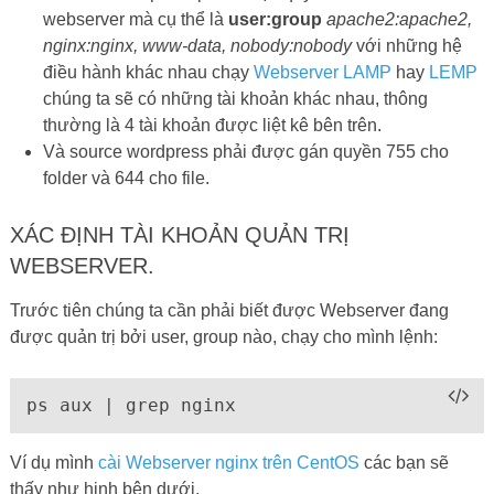
webserver mà cụ thể là
user:group
apache2:apache2,
nginx:nginx, www-data, nobody:nobody
với những hệ
điều hành khác nhau chạy
Webserver LAMP
hay
LEMP
chúng ta sẽ có những tài khoản khác nhau, thông
thường là 4 tài khoản được liệt kê bên trên.
Và source wordpress phải được gán quyền 755 cho
folder và 644 cho file.
XÁC ĐỊNH TÀI KHOẢN QUẢN TRỊ
WEBSERVER.
Trước tiên chúng ta cần phải biết được Webserver đang
được quản trị bởi user, group nào, chạy cho mình lệnh:
ps aux | grep nginx
Ví dụ mình
cài Webserver nginx trên CentOS
các bạn sẽ
thấy như hinh bên dưới.