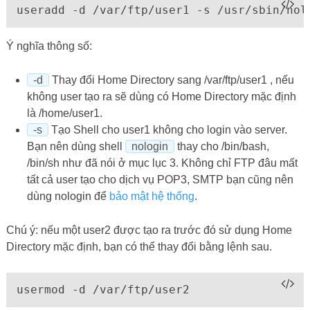
useradd -d /var/ftp/user1 -s /usr/sbin/nol
Ý nghĩa thông số:
-d
Thay đổi Home Directory sang /var/ftp/user1 , nếu
không user tạo ra sẽ dùng có Home Directory mặc định
là /home/user1.
-s
Tạo Shell cho user1 không cho login vào server.
Bạn nên dùng shell
nologin
thay cho /bin/bash,
/bin/sh như đã nói ở mục lục 3. Không chỉ FTP đâu mất
tất cả user tạo cho dịch vụ POP3, SMTP bạn cũng nên
dùng nologin để
bảo mật hệ thống
.
Chú ý: nếu một user2 được tạo ra trước đó sử dụng Home
Directory mặc định, bạn có thể thay đổi bằng lệnh sau.
usermod -d /var/ftp/user2