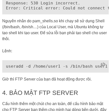
Response: 530 Login incorrect.

Error: Critical error: Could not connect t
Nguyên nhân do pam_shells.so khi chạy sẽ sử dụng Shell
(/bin/bash, /bin/sh…) của Local User, mà Ubuntu không tự
tạo shell khi tạo user. Để sửa lỗi bạn phải tạo shell cho user
thôi.
Lệnh:
useradd -d /home/user1 -s /bin/bash user1
Giờ thì FTP Server của bạn đã hoạt động được rồi.
4. BẢO MẬT FTP SERVER
Cấu hình thêm một chút cho an toàn, để cấu hình bảo mật
cho FTP Server bạn thêm cho mình hai dòng bên dưới, đây