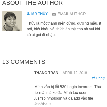
ABOUT THE AUTHOR
MR THỦY
EMAIL AUTHOR
Thủy là một thanh niên cứng, gương mẫu, it
nói, biết khâu vá, thích ăn thịt chó rất vui khi
có ai gọi đi nhậu.
13 COMMENTS
THANG TRAN
APRIL 12, 2018
Reply
Mình vẫn bị lỗi 530 Login incorrect. Thử
fix mãi mà ko đc. Mình tạo user
/usr/sbin/nologin và đã add vào file
/etc/shells.