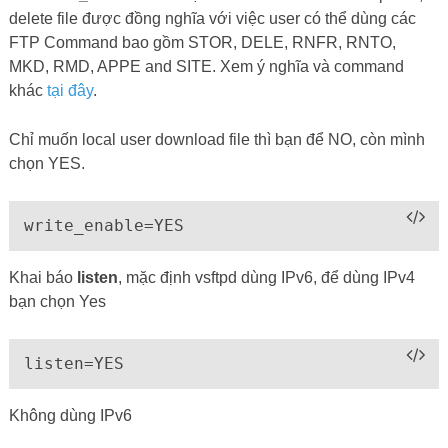
delete file được đồng nghĩa với việc user có thể dùng các
FTP Command bao gồm STOR, DELE, RNFR, RNTO,
MKD, RMD, APPE and SITE. Xem ý nghĩa và command
khác
tại đây
.
Chỉ muốn local user download file thì bạn để NO, còn mình
chọn YES.
write_enable=YES
Khai báo
listen
, mặc định vsftpd dùng IPv6, để dùng IPv4
bạn chọn Yes
listen=YES
Không dùng IPv6