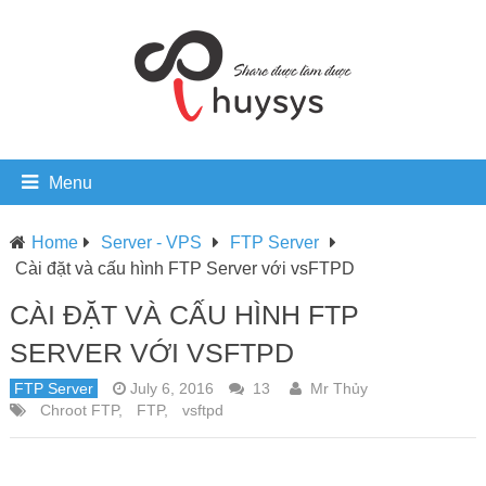
Menu
Home
Server - VPS
FTP Server
Cài đặt và cấu hình FTP Server với vsFTPD
CÀI ĐẶT VÀ CẤU HÌNH FTP
SERVER VỚI VSFTPD
FTP Server
July 6, 2016
13
Mr Thủy
Chroot FTP
,
FTP
,
vsftpd