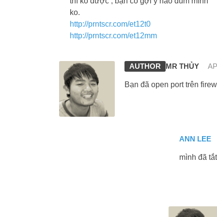
thì ko được , bạn có gợi ý nào dùm mình
ko.
http://prntscr.com/et12t0
http://prntscr.com/et12mm
MR THỦY
AP
Bạn đã open port trên fire
ANN LEE
mình đã tắt 