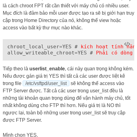
là cách chroot FPT rất cần thiết với máy chủ có nhiều user.
Mục đích là đảm bảo mỗi user được tạo ra sẽ bị giới hạn truy
cập trong Home Directory của nó, không thể view hoặc
access vào bất kỳ thư mục nào khác.
chroot_local_user=YES # 
kích hoạt tính năn
allow_writeable_chroot=YES # 
Phải có dòng 
Tiếp theo là
userlist_enable
, cái này quan trọng không kém.
Nếu được gán giá trị YES thì tất cả các user được liệt kê
trong file
/etc/vsftpd/user_list
sẽ không thể access vào
FTP Server được. Tất cả các user trong user_list đều là
những tài khoản quan trọng dùng để vận hành máy chủ, tốt
nhất không dùng cho FTP thì hơn. Nếu giá trị là NO thì
ngược lại, toàn bộ những user trong user_list sẽ truy cập
được FTP Server.
Mình chọn YES.