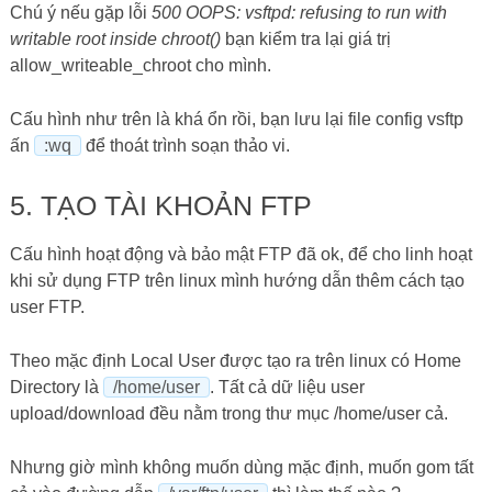
Chú ý nếu gặp lỗi
500 OOPS: vsftpd: refusing to run with
writable root inside chroot()
bạn kiểm tra lại giá trị
allow_writeable_chroot cho mình.
Cấu hình như trên là khá ổn rồi, bạn lưu lại file config vsftp
ấn
:wq
để thoát trình soạn thảo vi.
5. TẠO TÀI KHOẢN FTP
Cấu hình hoạt động và bảo mật FTP đã ok, để cho linh hoạt
khi sử dụng FTP trên linux mình hướng dẫn thêm cách tạo
user FTP.
Theo mặc định Local User được tạo ra trên linux có Home
Directory là
/home/user
. Tất cả dữ liệu user
upload/download đều nằm trong thư mục /home/user cả.
Nhưng giờ mình không muốn dùng mặc định, muốn gom tất