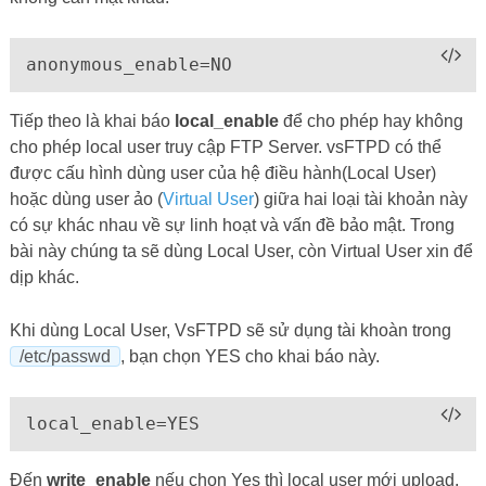
anonymous_enable=NO
Tiếp theo là khai báo
local_enable
để cho phép hay không
cho phép local user truy cập FTP Server. vsFTPD có thể
được cấu hình dùng user của hệ điều hành(Local User)
hoặc dùng user ảo (
Virtual User
) giữa hai loại tài khoản này
có sự khác nhau về sự linh hoạt và vấn đề bảo mật. Trong
bài này chúng ta sẽ dùng Local User, còn Virtual User xin để
dịp khác.
Khi dùng Local User, VsFTPD sẽ sử dụng tài khoàn trong
/etc/passwd
, bạn chọn YES cho khai báo này.
local_enable=YES
Đến
write_enable
nếu chọn Yes thì local user mới upload,