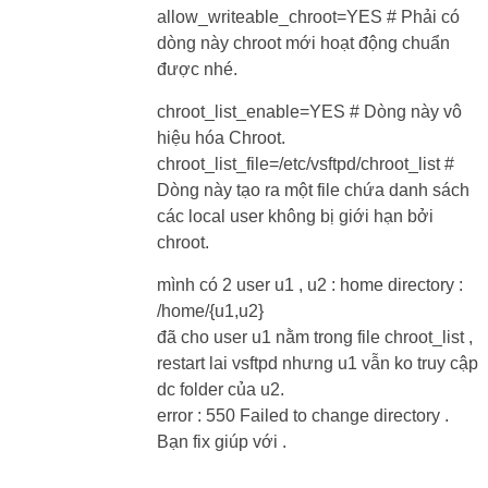
allow_writeable_chroot=YES # Phải có
dòng này chroot mới hoạt động chuẩn
được nhé.
chroot_list_enable=YES # Dòng này vô
hiệu hóa Chroot.
chroot_list_file=/etc/vsftpd/chroot_list #
Dòng này tạo ra một file chứa danh sách
các local user không bị giới hạn bởi
chroot.
mình có 2 user u1 , u2 : home directory :
/home/{u1,u2}
đã cho user u1 nằm trong file chroot_list ,
restart lai vsftpd nhưng u1 vẫn ko truy cập
dc folder của u2.
error : 550 Failed to change directory .
Bạn fix giúp với .