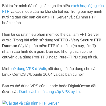
Bài trước mình đã cùng các bạn tìm hiểu
cách hoạt động của
FTP
và các mode của nó khá chi tiết rồi. Trong bài này mình
hướng dẫn các bạn cài đặt FTP Server và cấu hình FTP
hoàn chỉnh.
Hiện tại có rất nhiều phần mềm có thể cài làm FPT Server
được. Trong bài mình sử dụng vsFTPD -
Very Secure FTP
Daemon
đây là phần mềm FTP tốt nhất hiện nay, tốc độ
nhanh cấu hình đơn giản. Bạn nào không thích có thể
chuyển qua dùng ProFTPD hoặc Pure-FTPD cũng tốt cả.
Mình
sử dụng VPS ở Vultr
, nội dung bài áp dụng cho cả
Linux CentOS 7/Ubuntu 16.04 và các bản cũ hơn.
Bạn có thể dùng VPS của Linode hoặc DigitalOcean đều
được cả :
Danh sách nhà cung cấp VPS uy tín
.