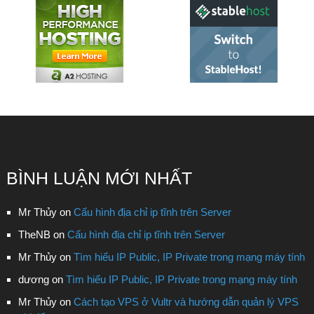
BÌNH LUẬN MỚI NHẤT
Mr Thủy
on
Cấu hình địa chỉ ip tĩnh trên Server
TheNB
on
Cấu hình địa chỉ ip tĩnh trên Server
Mr Thủy
on
Tìm hiểu IP Public, IP Private trong mạng máy tính
dương
on
Tìm hiểu IP Public, IP Private trong mạng máy tính
Mr Thủy
on
Cách tạo VPS ở Vultr và hướng dẫn quản lý VPS