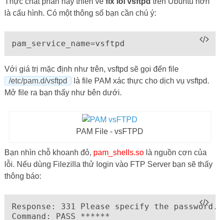
Thực chất phần này thiên về
fix lỗi vsftpd
trên Ubuntu hơn
là cấu hình. Có một thông số bạn cần chú ý:
pam_service_name=vsftpd
Với giá trị mặc định như trên, vsftpd sẽ gọi đến file
/etc/pam.d/vsftpd
là file PAM xác thực cho dịch vụ vsftpd.
Mở file ra bạn thấy như bên dưới.
PAM File - vsFTPD
Bạn nhìn chỗ khoanh đỏ,
pam_shells.so
là nguồn cơn của
lỗi. Nếu dùng Filezilla thử login vào FTP Server bạn sẽ thấy
thông báo:
Response: 331 Please specify the password.

Command: PASS ******
