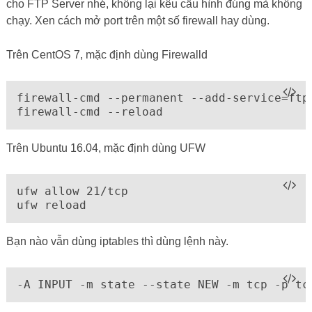
cho FTP Server nhé, không lại kêu cấu hình đúng mà không
chạy. Xen cách mở port trên một số firewall hay dùng.
Trên CentOS 7, mặc định dùng Firewalld
firewall-cmd --permanent --add-service=ftp

firewall-cmd --reload
Trên Ubuntu 16.04, mặc định dùng UFW
ufw allow 21/tcp

ufw reload
Bạn nào vẫn dùng iptables thì dùng lệnh này.
-A INPUT -m state --state NEW -m tcp -p tc