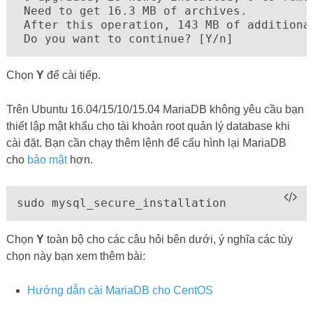
 Need to get 16.3 MB of archives.

 After this operation, 143 MB of additional
 Do you want to continue? [Y/n]
Chọn
Y
để cài tiếp.
Trên Ubuntu 16.04/15/10/15.04 MariaDB không yêu cầu bạn
thiết lập mật khẩu cho tài khoản root quản lý database khi
cài đặt. Bạn cần chạy thêm lệnh để cấu hình lại MariaDB
cho
bảo mật
hơn.
sudo mysql_secure_installation
Chọn
Y
toàn bộ cho các câu hỏi bên dưới, ý nghĩa các tùy
chọn này bạn xem thêm bài:
Hướng dẫn cài MariaDB cho CentOS