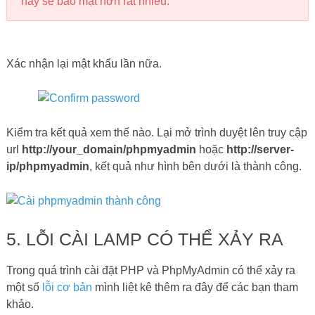
này sẽ bảo mật hơn rất nhiều.
Xác nhận lại mật khẩu lần nữa.
Kiểm tra kết quả xem thế nào. Lại mở trình duyệt lên truy cập
url
http://your_domain/phpmyadmin
hoặc
http://server-
ip/phpmyadmin
, kết quả như hình bên dưới là thành công.
5. LỖI CÀI LAMP CÓ THỂ XẢY RA
Trong quá trình cài đặt PHP và PhpMyAdmin có thể xảy ra
một số
lỗi cơ bản
mình liệt kê thêm ra đây để các bạn tham
khảo.