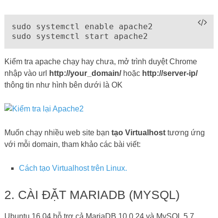
sudo systemctl enable apache2

sudo systemctl start apache2
Kiểm tra apache chạy hay chưa, mở trình duyệt Chrome
nhập vào url
http://your_domain/
hoặc
http://server-ip/
thông tin như hình bên dưới là OK
Muốn chạy nhiều web site bạn
tạo Virtualhost
tương ứng
với mỗi domain, tham khảo các bài viết:
Cách tạo Virtualhost trên Linux.
2. CÀI ĐẶT MARIADB (MYSQL)
Ubuntu 16.04 hỗ trợ cả MariaDB 10.0.24 và MySQL 5.7.