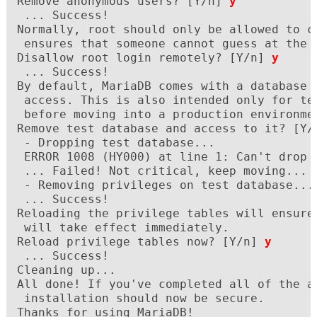
Remove anonymous users? [Y/n] 
y
 ... Success!

Normally, root should only be allowed to co
 ensures that someone cannot guess at the 
Disallow root login remotely? [Y/n] 
y
 ... Success!

By default, MariaDB comes with a database n
 access. This is also intended only for tes
 before moving into a production environmen
Remove test database and access to it? [Y/
 - Dropping test database...

 ERROR 1008 (HY000) at line 1: Can't drop 
 ... Failed! Not critical, keep moving...

 - Removing privileges on test database...

 ... Success!

Reloading the privilege tables will ensure 
 will take effect immediately.

Reload privilege tables now? [Y/n] 
y
 ... Success!

Cleaning up...

All done! If you've completed all of the ab
 installation should now be secure.

Thanks for using MariaDB!