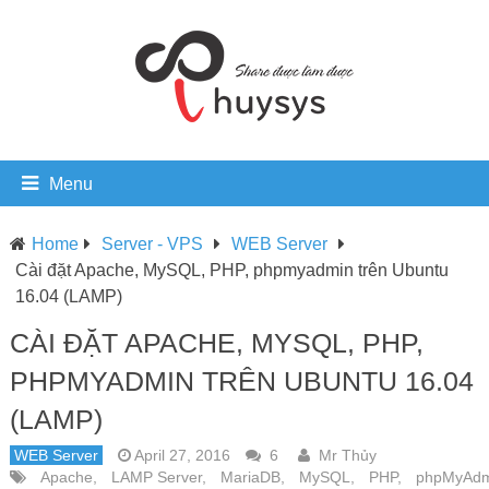
Menu
Home
Server - VPS
WEB Server
Cài đặt Apache, MySQL, PHP, phpmyadmin trên Ubuntu
16.04 (LAMP)
CÀI ĐẶT APACHE, MYSQL, PHP,
PHPMYADMIN TRÊN UBUNTU 16.04
(LAMP)
WEB Server
April 27, 2016
6
Mr Thủy
Apache
,
LAMP Server
,
MariaDB
,
MySQL
,
PHP
,
phpMyAdm