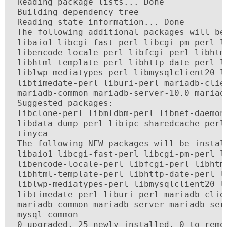
 Reading package lists... Done

 Building dependency tree

 Reading state information... Done

 The following additional packages will be 
 libaio1 libcgi-fast-perl libcgi-pm-perl li
 libencode-locale-perl libfcgi-perl libhtm
 libhtml-template-perl libhttp-date-perl l
 liblwp-mediatypes-perl libmysqlclient20 li
 libtimedate-perl liburi-perl mariadb-clie
 mariadb-common mariadb-server-10.0 mariad
 Suggested packages:

 libclone-perl libmldbm-perl libnet-daemon-
 libdata-dump-perl libipc-sharedcache-perl
 tinyca

 The following NEW packages will be install
 libaio1 libcgi-fast-perl libcgi-pm-perl li
 libencode-locale-perl libfcgi-perl libhtm
 libhtml-template-perl libhttp-date-perl l
 liblwp-mediatypes-perl libmysqlclient20 li
 libtimedate-perl liburi-perl mariadb-clie
 mariadb-common mariadb-server mariadb-ser
 mysql-common

 0 upgraded, 25 newly installed, 0 to remov