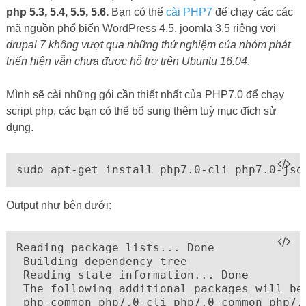
php 5.3, 5.4, 5.5, 5.6.
Bạn có thể
cài PHP7
để chạy các các
mã nguồn phổ biến WordPress 4.5, joomla 3.5 riêng vơi
drupal 7 không vượt qua những thử nghiệm của nhóm phát
triển hiện vẫn chưa được hỗ trợ trên Ubuntu 16.04
.
Mình sẽ cài những gói cần thiết nhất của PHP7.0 để chạy
script php, các bạn có thể bổ sung thêm tuỳ mục đích sử
dụng.
sudo apt-get install php7.0-cli php7.0-jso
Output như bên dưới:
Reading package lists... Done

 Building dependency tree

 Reading state information... Done

 The following additional packages will be 
 php-common php7.0-cli php7.0-common php7.