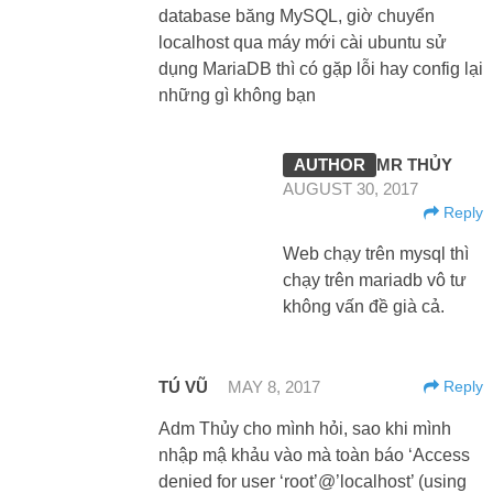
database băng MySQL, giờ chuyển
localhost qua máy mới cài ubuntu sử
dụng MariaDB thì có gặp lỗi hay config lại
những gì không bạn
MR THỦY
AUGUST 30, 2017
Reply
Web chạy trên mysql thì
chạy trên mariadb vô tư
không vấn đề già cả.
TÚ VŨ
MAY 8, 2017
Reply
Adm Thủy cho mình hỏi, sao khi mình
nhập mậ khảu vào mà toàn báo ‘Access
denied for user ‘root’@’localhost’ (using