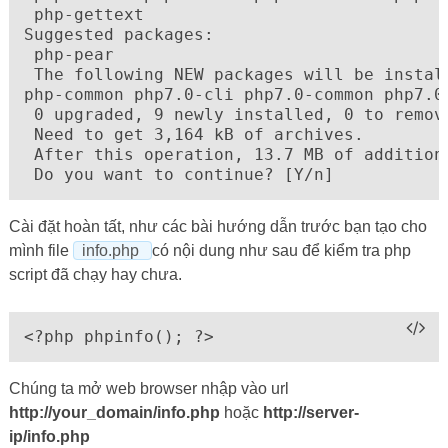
 php-gettext

Suggested packages:

 php-pear

 The following NEW packages will be install
php-common php7.0-cli php7.0-common php7.0
 0 upgraded, 9 newly installed, 0 to remove
 Need to get 3,164 kB of archives.

 After this operation, 13.7 MB of additiona
 Do you want to continue? [Y/n]
Cài đặt hoàn tất, như các bài hướng dẫn trước bạn tạo cho
mình file
info.php
có nội dung như sau để kiểm tra php
script đã chạy hay chưa.
<?php phpinfo(); ?>
Chúng ta mở web browser nhập vào url
http://your_domain/info.php
hoặc
http://server-
ip/info.php