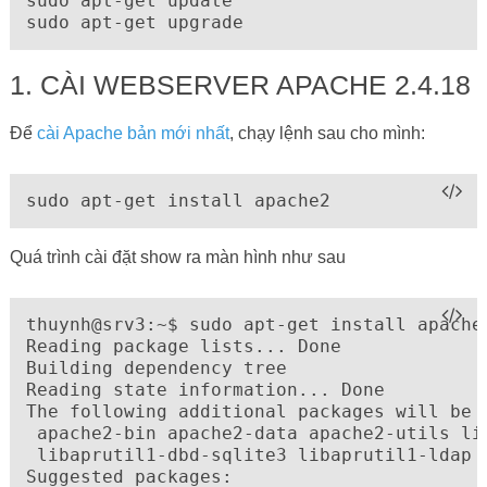
sudo apt-get update

sudo apt-get upgrade
1. CÀI WEBSERVER APACHE 2.4.18
Để
cài Apache bản mới nhất
, chạy lệnh sau cho mình:
sudo apt-get install apache2
Quá trình cài đặt show ra màn hình như sau
thuynh@srv3:~$ sudo apt-get install apache2
Reading package lists... Done

Building dependency tree

Reading state information... Done

The following additional packages will be i
 apache2-bin apache2-data apache2-utils lib
 libaprutil1-dbd-sqlite3 libaprutil1-ldap l
Suggested packages:
