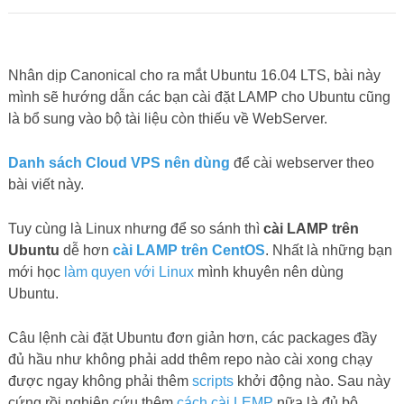
Nhân dịp Canonical cho ra mắt Ubuntu 16.04 LTS, bài này
mình sẽ hướng dẫn các bạn cài đặt LAMP cho Ubuntu cũng
là bổ sung vào bộ tài liệu còn thiếu về WebServer.
Danh sách Cloud VPS nên dùng
để cài webserver theo
bài viết này.
Tuy cùng là Linux nhưng để so sánh thì
cài LAMP trên
Ubuntu
dễ hơn
cài LAMP trên CentOS
. Nhất là những bạn
mới học
làm quyen với Linux
mình khuyên nên dùng
Ubuntu.
Câu lệnh cài đặt Ubuntu đơn giản hơn, các packages đầy
đủ hầu như không phải add thêm repo nào cài xong chạy
được ngay không phải thêm
scripts
khởi động nào. Sau này
cứng rồi nghiên cứu thêm
cách cài LEMP
nữa là đủ bộ.