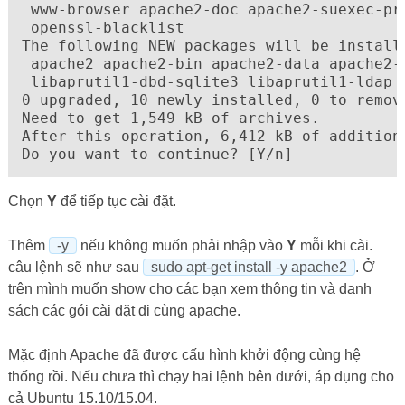
 www-browser apache2-doc apache2-suexec-pr
 openssl-blacklist

The following NEW packages will be installe
 apache2 apache2-bin apache2-data apache2-u
 libaprutil1-dbd-sqlite3 libaprutil1-ldap l
0 upgraded, 10 newly installed, 0 to remove
Need to get 1,549 kB of archives.

After this operation, 6,412 kB of additiona
Do you want to continue? [Y/n]
Chọn
Y
để tiếp tục cài đặt.
Thêm
-y
nếu không muốn phải nhập vào
Y
mỗi khi cài.
câu lệnh sẽ như sau
sudo apt-get install -y apache2
. Ở
trên mình muốn show cho các bạn xem thông tin và danh
sách các gói cài đặt đi cùng apache.
Mặc định Apache đã được cấu hình khởi động cùng hệ
thống rồi. Nếu chưa thì chạy hai lệnh bên dưới, áp dụng cho
cả Ubuntu 15.10/15.04.