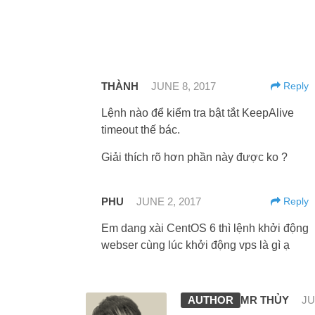
THÀNH
JUNE 8, 2017
Reply
Lệnh nào để kiểm tra bật tắt KeepAlive
timeout thế bác.
Giải thích rõ hơn phần này được ko ?
PHU
JUNE 2, 2017
Reply
Em dang xài CentOS 6 thì lệnh khởi động
webser cùng lúc khởi động vps là gì ạ
MR THỦY
JU