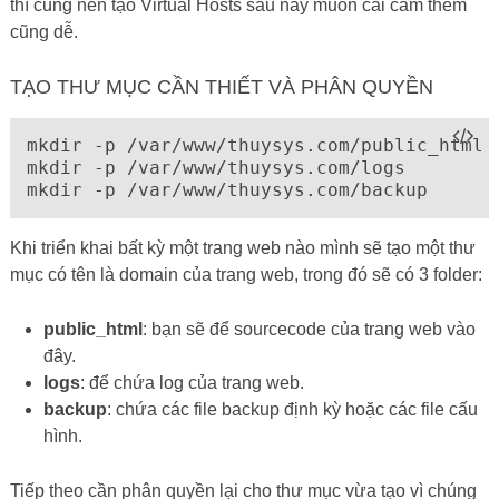
thì cũng nên tạo Virtual Hosts sau này muốn cài cắm thêm
cũng dễ.
TẠO THƯ MỤC CẦN THIẾT VÀ PHÂN QUYỀN
mkdir -p /var/www/thuysys.com/public_html

mkdir -p /var/www/thuysys.com/logs

Khi triển khai bất kỳ một trang web nào mình sẽ tạo một thư
mục có tên là domain của trang web, trong đó sẽ có 3 folder:
public_html
: bạn sẽ để sourcecode của trang web vào
đây.
logs
: để chứa log của trang web.
backup
: chứa các file backup định kỳ hoặc các file cấu
hình.
Tiếp theo cần phân quyền lại cho thư mục vừa tạo vì chúng