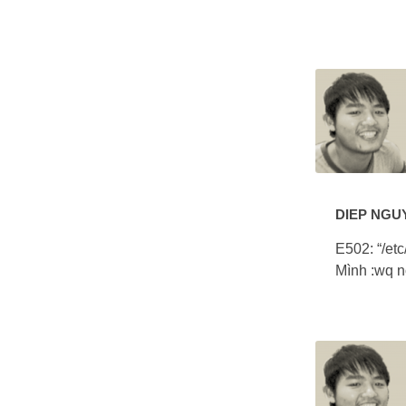
DIEP NGU
E502: “/etc
Mình :wq n