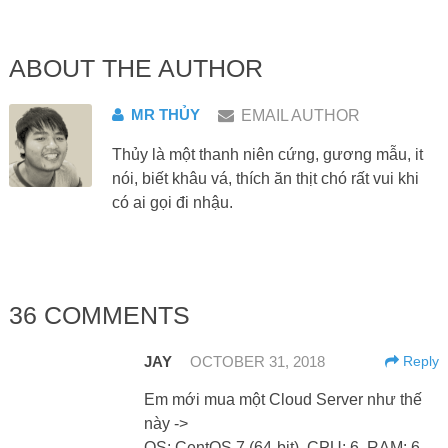
ABOUT THE AUTHOR
MR THỦY
EMAIL AUTHOR
Thủy là một thanh niên cứng, gương mẫu, it
nói, biết khâu vá, thích ăn thịt chó rất vui khi
có ai gọi đi nhậu.
36 COMMENTS
JAY
OCTOBER 31, 2018
Reply
Em mới mua một Cloud Server như thế
này ->
OS: CentOS 7 (64-bit), CPU: 6, RAM: 6