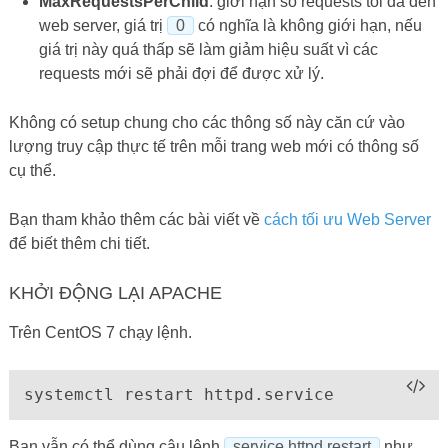
MaxRequestsPerChild
: giới hạn số requests tối đa đến
web server, giá trị
0
có nghĩa là không giới hạn, nếu
giá trị này quá thấp sẽ làm giảm hiệu suất vì các
requests mới sẽ phải đợi để được xử lý.
Không có setup chung cho các thông số này căn cứ vào
lượng truy cập thực tế trên mỗi trang web mới có thông số
cụ thể.
Bạn tham khảo thêm các bài viết về
cách tối ưu Web Server
để biết thêm chi tiết.
KHỞI ĐỘNG LẠI APACHE
Trên CentOS 7 chạy lệnh.
systemctl restart httpd.service
Bạn vẫn có thể dùng câu lệnh
service httpd restart
như