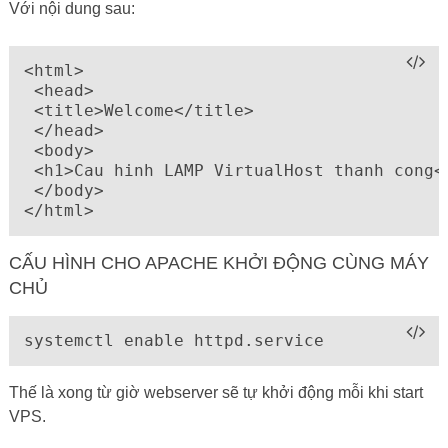
Với nội dung sau:
<html>

 <head>

 <title>Welcome</title>

 </head>

 <body>

 <h1>Cau hinh LAMP VirtualHost thanh cong</
 </body>

</html>
CẤU HÌNH CHO APACHE KHỞI ĐỘNG CÙNG MÁY
CHỦ
systemctl enable httpd.service
Thế là xong từ giờ webserver sẽ tự khởi động mỗi khi start
VPS.