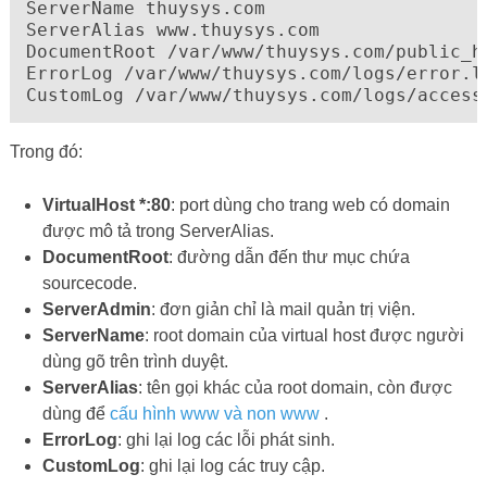
ServerName thuysys.com

ServerAlias www.thuysys.com

DocumentRoot /var/www/thuysys.com/public_ht
ErrorLog /var/www/thuysys.com/logs/error.lo
CustomLog /var/www/thuysys.com/logs/access
Trong đó:
VirtualHost *:80
: port dùng cho trang web có domain
được mô tả trong ServerAlias.
DocumentRoot
: đường dẫn đến thư mục chứa
sourcecode.
ServerAdmin
: đơn giản chỉ là mail quản trị viện.
ServerName
: root domain của virtual host được người
dùng gõ trên trình duyệt.
ServerAlias
: tên gọi khác của root domain, còn được
dùng để
cấu hình www và non www
.
ErrorLog
: ghi lại log các lỗi phát sinh.
CustomLog
: ghi lại log các truy cập.