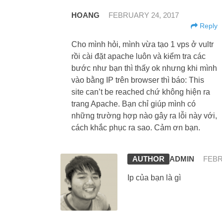
HOANG
FEBRUARY 24, 2017
Reply
Cho mình hỏi, mình vừa tạo 1 vps ở vultr
rồi cài đặt apache luôn và kiểm tra các
bước như bạn thì thấy ok nhưng khi mình
vào bằng IP trên browser thì báo: This
site can’t be reached chứ không hiện ra
trang Apache. Bạn chỉ giúp mình có
những trường hợp nào gây ra lỗi này với,
cách khắc phục ra sao. Cảm ơn bạn.
ADMIN
FEBR
Ip của bạn là gì