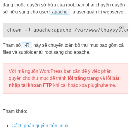
đang thuộc quyền sở hữu của root, bạn phải chuyển quyền
sở hữu sang cho user
apache
là user quản trị webserver.
chown -R apache:apache /var/www/thuysys.co
Tham số
-R
này sẽ chuyển toàn bộ thư mục bao gồm cả
files và subfolder từ root sang cho apache.
Với mã nguồn WordPress bạn cần để ý việc phân
quyền cho thư mục để tránh
lỗi trắng trang
và lỗi
bắt
nhập tài khoản FTP
khi cài hoặc xóa plugin,theme.
Tham khảo:
Cách phân quyền trên linux