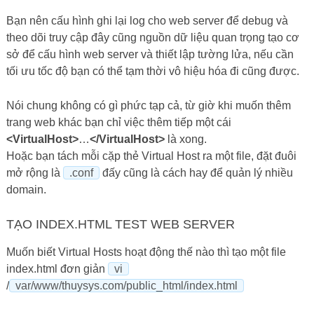
Bạn nên cấu hình ghi lại log cho web server để debug và
theo dõi truy cập đây cũng nguồn dữ liệu quan trọng tạo cơ
sở để cấu hình web server và thiết lập tường lửa, nếu cần
tối ưu tốc độ bạn có thể tạm thời vô hiệu hóa đi cũng được.
Nói chung không có gì phức tạp cả, từ giờ khi muốn thêm
trang web khác bạn chỉ việc thêm tiếp một cái
<VirtualHost>
…
</VirtualHost>
là xong.
Hoặc bạn tách mỗi cặp thẻ Virtual Host ra một file, đặt đuôi
mở rộng là
.conf
đấy cũng là cách hay để quản lý nhiều
domain.
TẠO INDEX.HTML TEST WEB SERVER
Muốn biết Virtual Hosts hoạt động thế nào thì tạo một file
index.html đơn giản
vi
/
var/www/thuysys.com/public_html/index.html