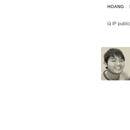
HOANG
là IP publ