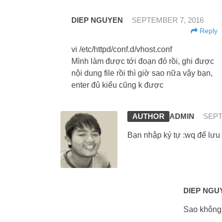
DIEP NGUYEN
SEPTEMBER 7, 2016
Reply
vi /etc/httpd/conf.d/vhost.conf
Mình làm được tới đoạn đó rồi, ghi được
nội dung file rồi thì giờ sao nữa vậy bạn,
enter đủ kiểu cũng k được
ADMIN
SEPT
Bạn nhập ký tự :wq để lưu 
DIEP NGU
Sao không