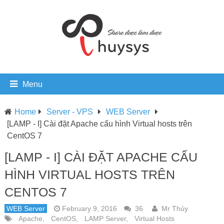
Menu
Home
Server - VPS
WEB Server
[LAMP - I] Cài đặt Apache cấu hình Virtual hosts trên
CentOS 7
[LAMP - I] CÀI ĐẶT APACHE CẤU
HÌNH VIRTUAL HOSTS TRÊN
CENTOS 7
WEB Server
February 9, 2016
36
Mr Thủy
Apache
,
CentOS
,
LAMP Server
,
Virtual Hosts