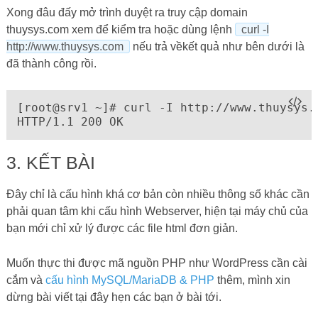
Xong đâu đấy mở trình duyệt ra truy cập domain
thuysys.com xem để kiểm tra hoặc dùng lệnh
curl -I
http://www.thuysys.com
nếu trả vềkết quả như bên dưới là
đã thành công rồi.
[root@srv1 ~]# curl -I http://www.thuysys.c
HTTP/1.1 200 OK
3. KẾT BÀI
Đây chỉ là cấu hình khá cơ bản còn nhiều thông số khác cần
phải quan tâm khi cấu hình Webserver, hiện tại máy chủ của
bạn mới chỉ xử lý được các file html đơn giản.
Muốn thực thi được mã nguồn PHP như WordPress cần cài
cắm và
cấu hình MySQL/MariaDB & PHP
thêm, mình xin
dừng bài viết tại đây hẹn các bạn ở bài tới.