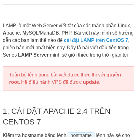
LAMP là một Web Server viết tắt của các thành phần
L
inux,
A
pache,
M
ySQL/MariaDB,
P
HP. Bài viết này mình sẽ hướng
dẫn các bạn làm thế nào để
cài đặt LAMP trên CentOS 7
,
phiên bản mới nhất hiện nay. Đây là bài viết đầu tiên trong
Series
LAMP Server
mình sẽ giới thiệu trong thời gian tới.
Toàn bộ lệnh trong bài viết được thực thi với
quyền
root
. Hệ điều hành VPS đã được
update
.
1. CÀI ĐẶT APACHE 2.4 TRÊN
CENTOS 7
Kiểm tra hostname bằng lệnh
hostname
lệnh này sẽ cho