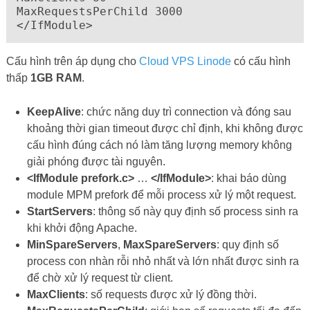
MaxRequestsPerChild 3000

Cấu hình trên áp dụng cho
Cloud VPS Linode
có cấu hình
thấp
1GB RAM
.
KeepAlive
: chức năng duy trì connection và đóng sau
khoảng thời gian timeout được chỉ định, khi không được
cấu hình đúng cách nó làm tăng lượng memory không
giải phóng được tài nguyên.
<IfModule prefork.c>
…
</IfModule>
: khai báo dùng
module MPM prefork để mỗi process xử lý một request.
StartServers
: thông số này quy định số process sinh ra
khi khởi động Apache.
MinSpareServers
,
MaxSpareServers
: quy định số
process con nhàn rỗi nhỏ nhất và lớn nhất được sinh ra
để chờ xử lý request từ client.
MaxClients
: số requests được xử lý đồng thời.