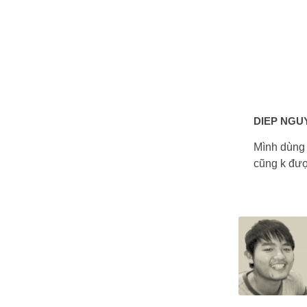
DIEP NGU
Mình dùng 
cũng k đư