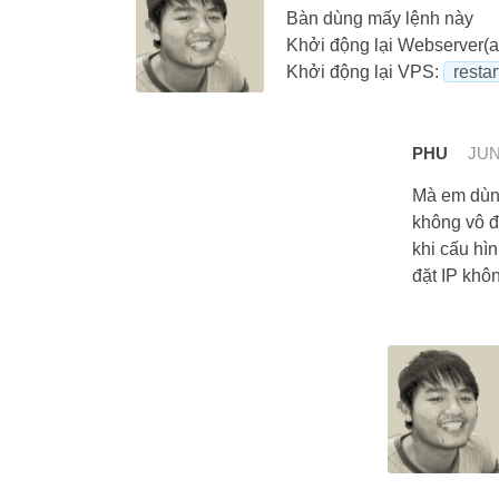
Bàn dùng mấy lệnh này
Khởi động lại Webserver(
Khởi động lại VPS:
restar
PHU
JUN
Mà em dùng
không vô đ
khi cấu hìn
đặt IP khô