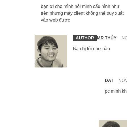
bạn ơi cho mình hỏi mình cấu hình như
trên nhưng máy client không thể truy xuất
vào web được
MR THỦY
NO
Bạn bị lỗi như nào
DAT
NOV
pc mình k