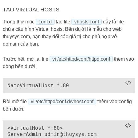
TẠO VIRTUAL HOSTS
Trong thư mục
conf.d
tạo file
vhosts.conf
đây là file
chứa cấu hình Virtual hosts. Bên dưới là mẫu cho web
thuysys.com, bạn thay đổi các giá trị cho phù hợp với
domain của bạn.
Trước hết, mở lại file
vi /etc/httpd/conf/httpd.conf
thêm vào
dòng bên dưới.
NameVirtualHost *:80
Rồi mở file
vi /etc/httpd/conf.d/vhost.conf
thêm vào config
bên dưới.
<VirtualHost *:80>

ServerAdmin 
admin@thuysys.com