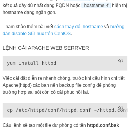
kết quả đầy đủ nhất dạng FQDN hoặc
hostname -f
hiện thị
hostname dạng ngắn gọn.
Tham khảo thêm bài viết
cách thay đổi hostname
và
hướng
dẫn disable SElinux trên CentOS
.
LỆNH CÀI APACHE WEB SERRVER
yum install httpd
Việc cài đặt diễn ra nhanh chóng, trước khi cấu hình chi tiết
Apache(httpd) các bạn nên backup file config để phòng
trường hợp sai sót còn có cái phục hồi lại.
cp /etc/httpd/conf/httpd.conf ~/httpd.conf
Câu lệnh sẽ tạo một file dự phòng có tên
httpd.conf.bak