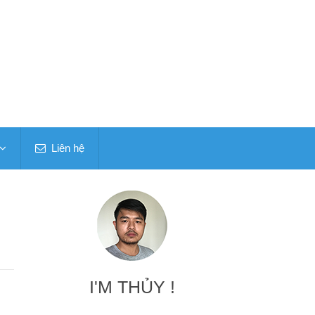
Liên hệ
I'M THỦY !