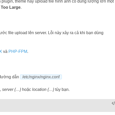
plugin, theme hay upload file hình ảnh có dung lượng lớn một
 Too Large
.
 file upload lên server. Lỗi này xảy ra cả khi bạn dùng
X
và
PHP-FPM
.
i đường dẫn
/etc/nginx/nginx.conf
, server {…}
hoặc
location {…}
tùy bạn.