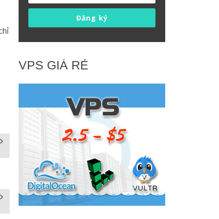
Đăng ký
chỉ
VPS GIÁ RẺ