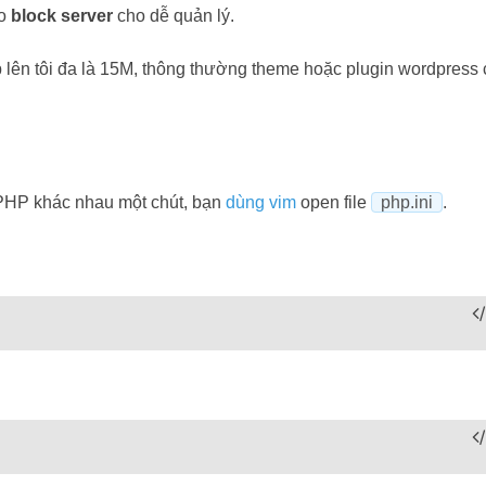
ào
block server
cho dễ quản lý.
 lên tôi đa là 15M, thông thường theme hoặc plugin wordpress 
 PHP khác nhau một chút, bạn
dùng vim
open file
php.ini
.