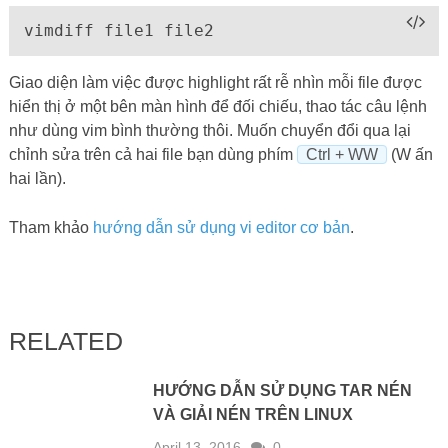
vimdiff file1 file2
Giao diện làm việc được highlight rất rễ nhìn mỗi file được
hiển thị ở một bên màn hình để đối chiếu, thao tác câu lệnh
như dùng vim bình thường thôi. Muốn chuyển đổi qua lại
chỉnh sửa trên cả hai file bạn dùng phím
Ctrl + WW
(W ấn
hai lần).
Tham khảo
hướng dẫn sử dụng vi editor cơ bản
.
RELATED
HƯỚNG DẪN SỬ DỤNG TAR NÉN
VÀ GIẢI NÉN TRÊN LINUX
April 13, 2016
0