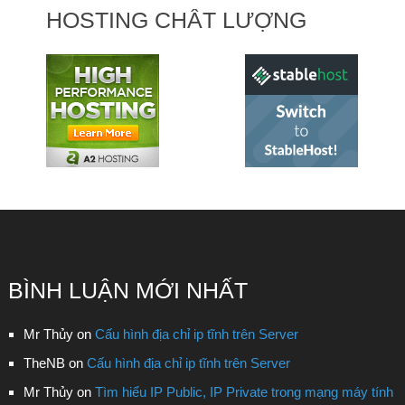
HOSTING CHẤT LƯỢNG
BÌNH LUẬN MỚI NHẤT
Mr Thủy
on
Cấu hình địa chỉ ip tĩnh trên Server
TheNB
on
Cấu hình địa chỉ ip tĩnh trên Server
Mr Thủy
on
Tìm hiểu IP Public, IP Private trong mạng máy tính