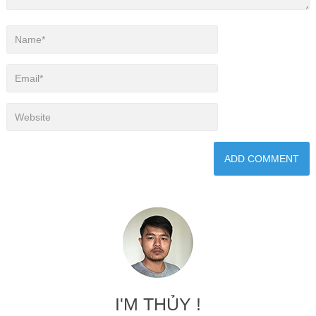
I'M THỦY !