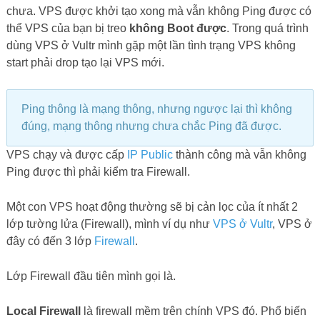
Local Firewall
là firewall mềm trên chính VPS đó. Phổ biến
nhất vẫn là UFW, FirewallD, Iptables. Bạn cần kiểm tra lại
tường lửa trên VPS của mình hoặc tạm thời Disable nó đi.
Global Firewall
là lớp thứ hai, một tài khoản có thể tạo được
nhiều VPS, firewall này dùng để quản lý toàn bộ VPS trên
một tài khoản bất kỳ. Bạn login vào trang quản lý tài khoản
để kiểm tra lại, nếu bị chặn thì add thêm rule để allow gói tin
ICMP đi từ bên ngoài tới VPS là Ping được.
External Firewall
, mình gọi những firewall lớp ngoài cùng là
External vì chẳng biết nó có bao nhiều firewall bên ngoài.
Minh chứng rõ ràng nhất cho sự tồn tại của lớp firewall này
là ở Vultr họ chặn port 25/SMTP của toàn bộ VPS trên hệ
thống. Vultr không cho VPS của bạn gửi mail ra ngoài.
Tuy nhiên lớp External thường allow những giao thức phổ