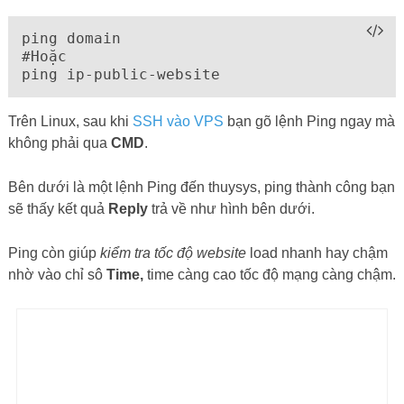
ping domain

#Hoặc

ping ip-public-website
Trên Linux, sau khi
SSH vào VPS
bạn gõ lệnh Ping ngay mà
không phải qua
CMD
.
Bên dưới là một lệnh Ping đến thuysys, ping thành công bạn
sẽ thấy kết quả
Reply
trả về như hình bên dưới.
Ping còn giúp
kiểm tra tốc độ website
load nhanh hay chậm
nhờ vào chỉ sô
Time,
time càng cao tốc độ mạng càng chậm.
Lệnh Ping thành công
Ping trả về kết quả
Timeout
nghĩa là đường truyền internet