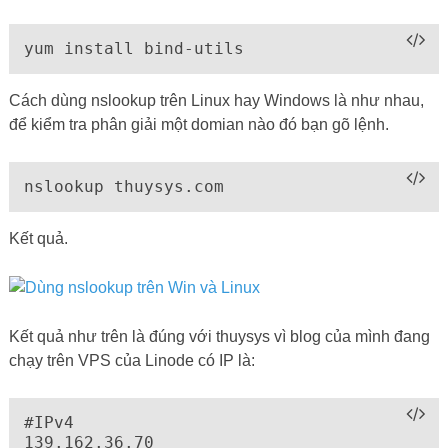
#IPv4

139.162.36.70

#IPv6

2400:8901::f03c:91ff:fef1:d1f9
Và nameserver của Linode để phân giải
li1449-70.members.linode.com
Từ đây bạn dễ dàng bắt bệnh website, kết quả không ra
đúng IP VPS của bạn có nghĩa là bạn trỏ domain hoặc đặt
Nameserver không đúng, hoặc hệ thống DNS của nhà cung
cấp chưa kịp cập nhật.
Thông thường những domain mới mua, lần đầu trỏ domain
sẽ mất tầm 5-10 phút là cập nhật thay đổi. Còn với domain
đang dùng mà trỏ lại sang IP mới đổi cả nameserver có thể