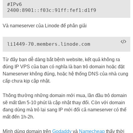
mất đến 1h-2h.
Mình dùng domain trên
Godaddy
và
Namecheap
thấy thời
gian update thay đổi khá nhanh, còn bạn mua domain ở chỗ
khác thì hên xui có khi mất vài ngày là bình thường.
4. KẾT BÀI
Ở trên là 3 công cụ mình thường xuyên dùng để kiểm tra một
trang web được setup ban đầu đúng hay không.
Các công cụ giúp bạn khoanh vùng được lỗi khi xảy ra, nếu
tất cả các bước kiểm tra trên mà ok hết thì chắc chắn lỗi do
cấu hình trong chính Webserver, bạn cần tập trung xem lại
config webserver hoặc tiếp tục ăn vạ bọn support :).
Ngoài ra bạn có thể tham khảo thêm một số công cụ kiểm tra
kết nối mạng và DNS online cũng rất tốt là: