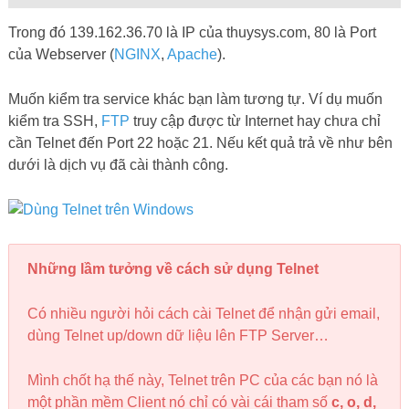
Mình chốt hạ thế này, Telnet trên PC của các bạn nó là
một phần mềm Client nó chỉ có vài cái tham số
c, o, d,
q, sen, set, st, ?/h
thế thôi, ý nghĩa các tham số bạn
mở help Telnet xem.
Cho nên Telnet không thể gửi nhận email hay truyền
file được.
Telnet chỉ có chức năng tạo kết nôi. Nó gửi nhận email
hay truyền file được là do cái service mà nó connect
tới hỗ trợ làm việc đó. Nếu bạn Telnet đến Port
25/SMTP thì bạn có thể dùng lệnh
MAIL FROM, RCPT
TO
để gửi email, còn Telnet đến Port 80/HTTP bạn chỉ
có thể thực hiện lệnh
GET, POST
thôi.
Một số lưu ý ở trên bạn cần chú ý.
Tiếp theo là công cụ hữu ích khác, rất cần thiết khi bạn chạy