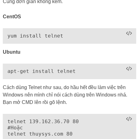
telnet 139.162.36.70 80

#Hoặc 

telnet thuysys.com 80
Trong đó 139.162.36.70 là IP của thuysys.com, 80 là Port
của Webserver (
NGINX
,
Apache
).
Muốn kiểm tra service khác bạn làm tương tự. Ví dụ muốn
kiểm tra SSH,
FTP
truy cập được từ Internet hay chưa chỉ
cần Telnet đến Port 22 hoặc 21. Nếu kết quả trả về như bên
dưới là dịch vụ đã cài thành công.
Những lầm tưởng về cách sử dụng Telnet
Có nhiều người hỏi cách cài Telnet để nhận gửi email,
dùng Telnet up/down dữ liệu lên FTP Server…