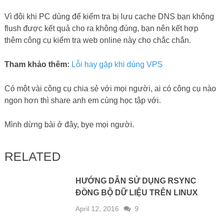
ĐỒNG BỘ DỮ LIỆU TRÊN LINUX
April 12, 2016
9
HƯỚNG DẪN TRÌNH SOẠN THẢO
VI/VIM EDITOR LINUX
March 11, 2016
0
HƯỚNG DẪN TẠO SHELL SCRIPT
TỰ ĐỘNG START DỊCH VỤ
May 27, 2016
7
HƯỚNG DẪN SỬ DỤNG TAR NÉN
VÀ GIẢI NÉN TRÊN LINUX
April 13, 2016
0
ABOUT THE AUTHOR