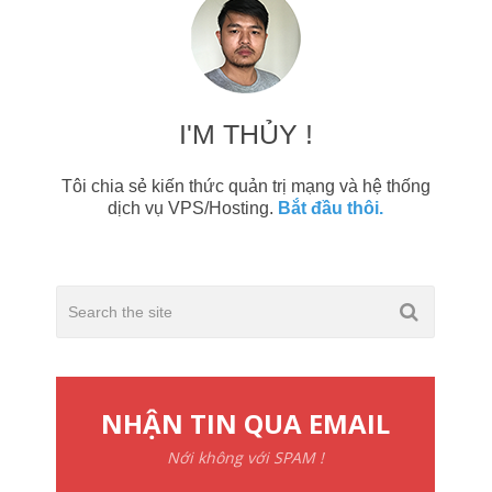
Nới không với SPAM !
Đăng ký
VPS GIÁ RẺ