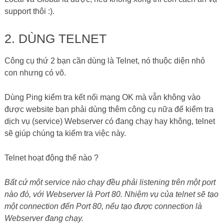
nào đó, với Webserver là Port 80. Nhiệm vụ của telnet sẽ tạo
một connection đến Port 80, nếu tạo được connection là
Webserver đang chạy.
Cách thức kiểm tra chỉ có thế vậy, giờ chúng ta đi vào cụ thể.
Thông thường Telnet không được cài sẵn trên Windows hay
Linux, bạn phải cài thêm vào.
Cài Telnet trên Windows 7/8/10
Vào
Control Panel -> Programs and Features -> Turn
Windows features on or off
Rồi chọn cài
Telnet Client
như hình bên dưới.
Cài Telnet trên Windows