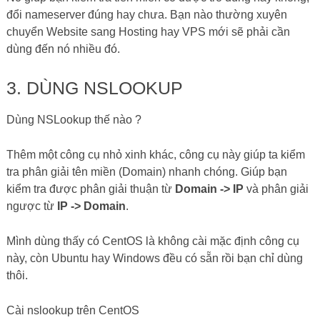
Cài nslookup trên CentOS
yum install bind-utils
Cách dùng nslookup trên Linux hay Windows là như nhau,
để kiểm tra phân giải một domian nào đó bạn gõ lệnh.
nslookup thuysys.com
Kết quả.
Kết quả như trên là đúng với thuysys vì blog của mình đang
chạy trên VPS của Linode có IP là: