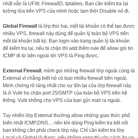
biến nhất ICMP,DNS… nên khi dùng Ping kiểm tra kết nối
bạn không cần phải check lớp này. Chỉ cần kiểm tra lớp
Local và Global là được, nếu không xong thì còn cách ăn vạ
support thôi :).
2. DÙNG TELNET
Công cụ thứ 2 bạn cần dùng là Telnet, nó thuộc diện nhỏ
con nhưng có võ.
Dùng Ping kiểm tra kết nối mạng OK mà vẫn không vào
được website bạn phải dùng thêm công cụ nữa để kiểm tra
dịch vụ (service) Webserver có đang chạy hay không, telnet
sẽ giúp chúng ta kiểm tra việc này.
Telnet hoạt động thế nào ?
Bất cứ một service nào chạy đều phải listening trên một port