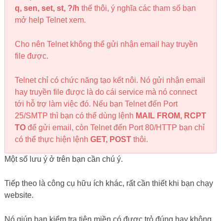
website.
Nó giúp bạn kiểm tra tiên miền có được trỏ đúng hay không,
đổi nameserver đúng hay chưa. Bạn nào thường xuyên
chuyển Website sang Hosting hay VPS mới sẽ phải cần
dùng đến nó nhiều đó.
3. DÙNG NSLOOKUP
Dùng NSLookup thế nào ?
Thêm một công cụ nhỏ xinh khác, công cụ này giúp ta kiểm
tra phân giải tên miền (Domain) nhanh chóng. Giúp bạn
kiểm tra được phân giải thuận từ
Domain -> IP
và phân giải
ngược từ
IP -> Domain
.
Mình dùng thấy có CentOS là không cài mặc định công cụ
này, còn Ubuntu hay Windows đều có sẵn rồi bạn chỉ dùng
thôi.