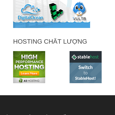
BÌNH LUẬN MỚI NHẤT
Mr Thủy
on
Cấu hình địa chỉ ip tĩnh trên Server
TheNB
on
Cấu hình địa chỉ ip tĩnh trên Server
Mr Thủy
on
Tìm hiểu IP Public, IP Private trong mạng máy tính
dương
on
Tìm hiểu IP Public, IP Private trong mạng máy tính
Mr Thủy
on
Cách tạo VPS ở Vultr và hướng dẫn quản lý VPS
chi tiết
LIÊN KẾT MẠNG XÃ HỘI