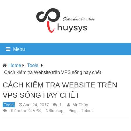
Menu
Home
Tools
Cách kiểm tra Website trên VPS sống hay chết
CÁCH KIỂM TRA WEBSITE TRÊN
VPS SỐNG HAY CHẾT
Tools
April 24, 2017
1
Mr Thủy
Kiểm tra lỗi VPS
,
NSlookup
,
Ping
,
Telnet