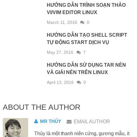
MR THỦY
EMAIL AUTHOR
Thủy là một thanh niên cứng, gương mẫu, it
nói, biết khâu vá, thích ăn thịt chó rất vui khi
có ai gọi đi nhậu.
ONE RESPONSE
THE WIND
JUNE 30, 2017
Reply
Thanks bro
LEAVE A REPLY