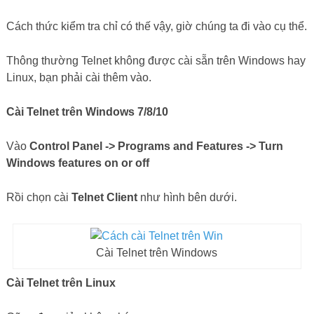
Cài Telnet trên Linux
Cũng đơn giản không kém.
CentOS
yum install telnet
Ubuntu
apt-get install telnet
Cách dùng Telnet như sau, do hầu hết đều làm việc trên
Windows nên mình chỉ nói cách dùng trên Windows nhá.
Bạn mở CMD lên rồi gõ lệnh.