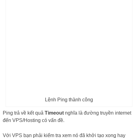
đến VPS/Hosting có vấn đề.
Với VPS bạn phải kiểm tra xem nó đã khởi tạo xong hay
chưa. VPS được khởi tạo xong mà vẫn không Ping được có
thể VPS của bạn bị treo
không Boot được
. Trong quá trình
dùng VPS ở Vultr mình gặp một lần tình trạng VPS không
start phải drop tạo lại VPS mới.
Ping thông là mạng thông, nhưng ngược lại thì không
đúng, mạng thông nhưng chưa chắc Ping đã được.
VPS chạy và được cấp
IP Public
thành công mà vẫn không
Ping được thì phải kiểm tra Firewall.
Một con VPS hoạt động thường sẽ bị cản lọc của ít nhất 2
lớp tường lửa (Firewall), mình ví dụ như
VPS ở Vultr
, VPS ở
đây có đến 3 lớp
Firewall
.
Lớp Firewall đầu tiên mình gọi là.