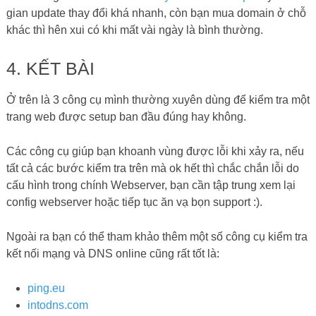
ping.eu
intodns.com
Vì đôi khi PC dùng để kiểm tra bị lưu cache DNS bạn không
flush được kết quả cho ra không đúng, bạn nên kết hợp
thêm công cụ kiểm tra web online này cho chắc chắn.
Tham khảo thêm:
Lỗi hay gặp khi dùng VPS
Có một vài công cụ chia sẻ với mọi người, ai có công cụ nào
ngon hơn thì share anh em cùng học tập với.
Mình dừng bài ở đây, bye mọi người.
RELATED
HƯỚNG DẪN SỬ DỤNG RSYNC