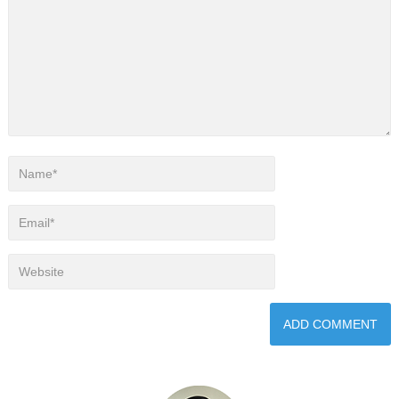
I'M THỦY !
Tôi chia sẻ kiến thức quản trị mạng và hệ thống
dịch vụ VPS/Hosting.
Bắt đầu thôi.
NHẬN TIN QUA EMAIL