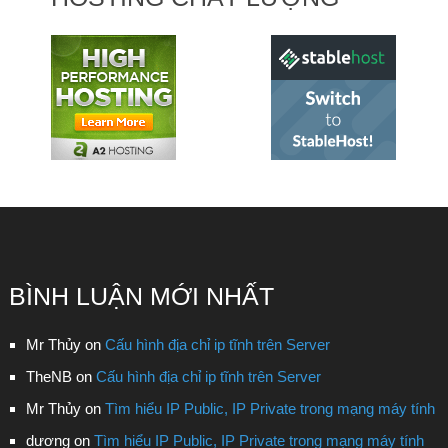
BÌNH LUẬN MỚI NHẤT
Mr Thủy
on
Cấu hình địa chỉ ip tĩnh trên Server
TheNB
on
Cấu hình địa chỉ ip tĩnh trên Server
Mr Thủy
on
Tìm hiểu IP Public, IP Private trong mạng máy tính
dương
on
Tìm hiểu IP Public, IP Private trong mạng máy tính