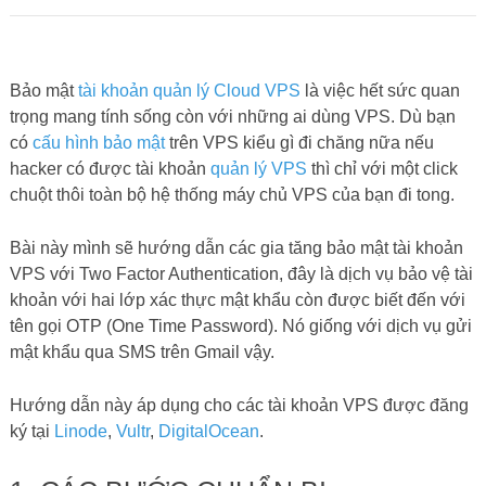
Bảo mật
tài khoản quản lý Cloud VPS
là việc hết sức quan
trọng mang tính sống còn với những ai dùng VPS. Dù bạn
có
cấu hình bảo mật
trên VPS kiểu gì đi chăng nữa nếu
hacker có được tài khoản
quản lý VPS
thì chỉ với một click
chuột thôi toàn bộ hệ thống máy chủ VPS của bạn đi tong.
Bài này mình sẽ hướng dẫn các gia tăng bảo mật tài khoản
VPS với Two Factor Authentication, đây là dịch vụ bảo vệ tài
khoản với hai lớp xác thực mật khẩu còn được biết đến với
tên gọi OTP (One Time Password). Nó giống với dịch vụ gửi
mật khẩu qua SMS trên Gmail vậy.
Hướng dẫn này áp dụng cho các tài khoản VPS được đăng
ký tại
Linode
,
Vultr
,
DigitalOcean
.