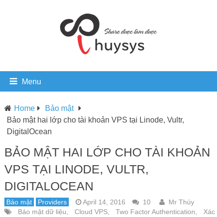
Menu
Home
Bảo mật
Bảo mật hai lớp cho tài khoản VPS tại Linode, Vultr,
DigitalOcean
BẢO MẬT HAI LỚP CHO TÀI KHOẢN
VPS TẠI LINODE, VULTR,
DIGITALOCEAN
Bảo mật
Providers
April 14, 2016
10
Mr Thủy
Bảo mật dữ liệu
,
Cloud VPS
,
Two Factor Authentication
,
Xác 