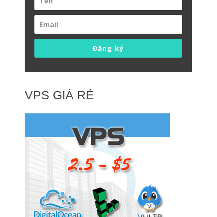
Đăng ký
VPS GIÁ RẺ