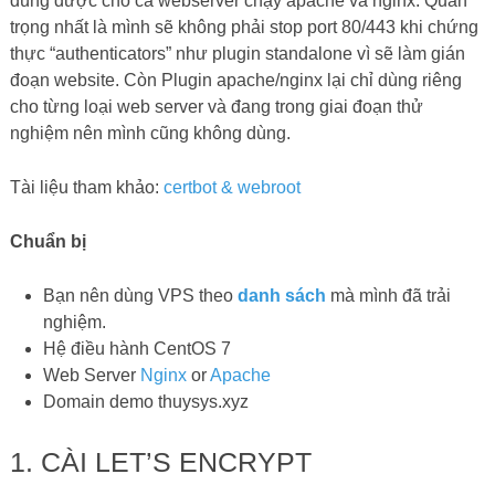
dùng được cho cả webserver chạy apache và nginx. Quan
trọng nhất là mình sẽ không phải stop port 80/443 khi chứng
thực “authenticators” như plugin standalone vì sẽ làm gián
đoạn website. Còn Plugin apache/nginx lại chỉ dùng riêng
cho từng loại web server và đang trong giai đoạn thử
nghiệm nên mình cũng không dùng.
Tài liệu tham khảo:
certbot & webroot
Chuẩn bị
Bạn nên dùng VPS theo
danh sách
mà mình đã trải
nghiệm.
Hệ điều hành CentOS 7
Web Server
Nginx
or
Apache
Domain demo thuysys.xyz
1. CÀI LET’S ENCRYPT