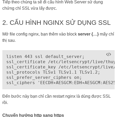
Tiếp theo chúng ta sẽ đi cấu hình Web Server sử dụng
chứng chỉ SSL vừa lấy được.
2. CẤU HÌNH NGINX SỬ DỤNG SSL
Mở file config nginx, bạn thêm vào block
server {…}
mấy chỉ
thị sau.
listen 443 ssl default_server;

ssl_certificate /etc/letsencrypt/live/thuys
ssl_certificate_key /etc/letsencrypt/live/t
ssl_protocols TLSv1 TLSv1.1 TLSv1.2;

ssl_prefer_server_ciphers on;

ssl_ciphers 'EECDH+AESGCM:EDH+AESGCM:AES25
Đến bước này bạn chỉ cần restart nginx là dùng được SSL
rồi.
Chuyển hướng http sang https