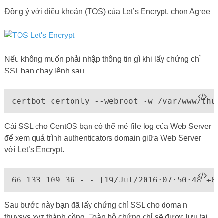
Đồng ý với điều khoản (TOS) của Let’s Encrypt, chọn Agree
Nếu không muốn phải nhập thông tin gì khi lấy chứng chỉ
SSL bạn chạy lệnh sau.
certbot certonly --webroot -w /var/www/thu
Cài SSL cho CentOS bạn có thể mở file log của Web Server
để xem quá trình authenticators domain giữa Web Server
với Let’s Encrypt.
66.133.109.36 - - [19/Jul/2016:07:50:48 +0
Sau bước này bạn đã lấy chứng chỉ SSL cho domain
thuysys.xyz thành cồng. Toàn bộ chứng chỉ sẽ được lưu tại