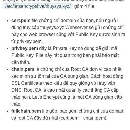
/etc/letsencrypt/live/thuysys.xyz/
gồm 4 file.
cert.pem
file chứng chỉ domain của bạn, nếu người
dùng truy cập thuysys.xyz Webserver sẽ gửi chứng chỉ
này cho web browser cũng với Public Key được sinh ra
từ privkey.pem.
privkey.pem
đây là Private Key nó dùng để giải mã
Public Key. File này rất quan trong bạn phải bảo mật
cẩn thận.
chain.pem
là chứng chỉ của Root CA đơn vị cao nhất
xác minh sự tồn tại của CA trung gian. Cách hoạt động
SSL Certificate theo kiểu đệ quy giống với truy vấn
DNS. Root CA là cao nhất quản lý các thằng CA cấp
thấp hơn, Let’s Encrypt cũng là một CA trùng gian cấp
thấp.
fullchain.pem
file gộp, bao gồm chứng chỉ của domain
và root CA đầy đủ nhất (cert.pem + chain.pem).