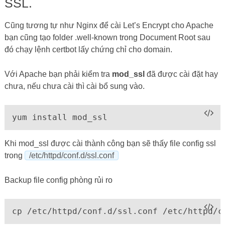
SSL.
Cũng tương tự như Nginx để cài Let’s Encrypt cho Apache
bạn cũng tạo folder .well-known trong Document Root sau
đó chạy lệnh certbot lấy chứng chỉ cho domain.
Với Apache bạn phải kiểm tra
mod_ssl
đã được cài đặt hay
chưa, nếu chưa cài thì cài bổ sung vào.
yum install mod_ssl
Khi mod_ssl được cài thành công bạn sẽ thấy file config ssl
trong
/etc/httpd/conf.d/ssl.conf
Backup file config phòng rủi ro
cp /etc/httpd/conf.d/ssl.conf /etc/httpd/c