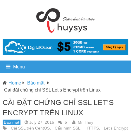
Menu
Home
Bảo mật
Cài đặt chứng chỉ SSL Let’s Encrypt trên Linux
CÀI ĐẶT CHỨNG CHỈ SSL LET’S
ENCRYPT TRÊN LINUX
Bảo mật
July 27, 2016
6
Mr Thủy
Cài SSL trên CentOS
,
Cấu hình SSL
,
HTTPS
,
Let's Encrypt