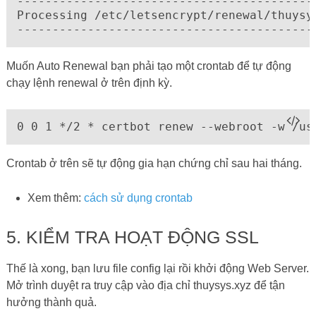
------------------------------------------
Processing /etc/letsencrypt/renewal/thuysys
------------------------------------------
Muốn Auto Renewal bạn phải tạo một crontab để tự động
chạy lệnh renewal ở trên định kỳ.
0 0 1 */2 * certbot renew --webroot -w /us
Crontab ở trên sẽ tự động gia hạn chứng chỉ sau hai tháng.
Xem thêm:
cách sử dụng crontab
5. KIỂM TRA HOẠT ĐỘNG SSL
Thế là xong, bạn lưu file config lại rồi khởi động Web Server.
Mở trình duyệt ra truy cập vào địa chỉ thuysys.xyz để tận
hưởng thành quả.