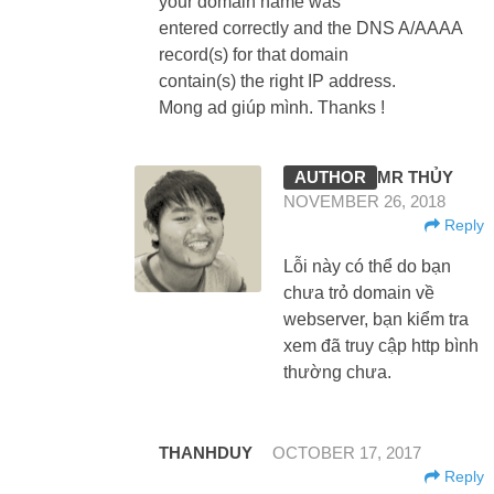
your domain name was
entered correctly and the DNS A/AAAA
record(s) for that domain
contain(s) the right IP address.
Mong ad giúp mình. Thanks !
MR THỦY
NOVEMBER 26, 2018
Reply
Lỗi này có thể do bạn
chưa trỏ domain về
webserver, bạn kiểm tra
xem đã truy cập http bình
thường chưa.
THANHDUY
OCTOBER 17, 2017
Reply