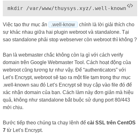
mkdir /var/www/thuysys.xyz/.well-known
Việc tạo thư mục ẩn
.well-know
chính là lời giải thích cho
sự khác nhau giữa hai plugin webroot và standalone. Tại
sao standalone phải stop webserver còn webroot thì không ?
Bạn là webmaster chắc không còn lạ gì với cách verify
domain trên Google Webmaster Tool. Cách hoạt động của
webroot cũng tương tự như vậy. Để “authenticators” với
Let’s Encrypt, webroot sẽ tạo ra một file tạm trong thư mục
.well-known sau đó Let’s Encrypt sẽ truy cập vào file đó để
xác nhận domain của bạn. Cách làm này đơn giản mà hiệu
quả, không như standalone bắt buộc sử dụng port 80/443
mới chịu.
Bước tiếp theo chúng ta chạy lệnh để
cài SSL trên CentOS
7
từ Let’s Encrypt.