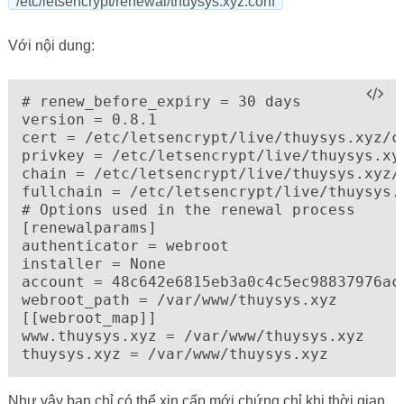
/etc/letsencrypt/renewal/thuysys.xyz.conf
Với nội dung:
# renew_before_expiry = 30 days

version = 0.8.1

cert = /etc/letsencrypt/live/thuysys.xyz/ce
privkey = /etc/letsencrypt/live/thuysys.xyz
chain = /etc/letsencrypt/live/thuysys.xyz/c
fullchain = /etc/letsencrypt/live/thuysys.x
# Options used in the renewal process

[renewalparams]

authenticator = webroot

installer = None

account = 48c642e6815eb3a0c4c5ec98837976ac

webroot_path = /var/www/thuysys.xyz

[[webroot_map]]

www.thuysys.xyz = /var/www/thuysys.xyz

thuysys.xyz = /var/www/thuysys.xyz
Như vậy bạn chỉ có thể xin cấp mới chứng chỉ khi thời gian