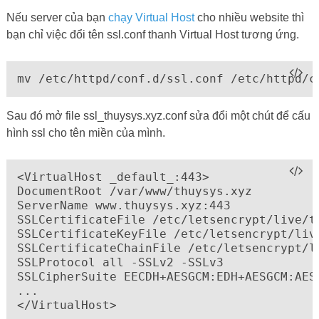
Nếu server của bạn
chạy Virtual Host
cho nhiều website thì
bạn chỉ việc đổi tên ssl.conf thanh Virtual Host tương ứng.
mv /etc/httpd/conf.d/ssl.conf /etc/httpd/c
Sau đó mở file ssl_thuysys.xyz.conf sửa đổi một chút để cấu
hình ssl cho tên miền của mình.
<VirtualHost _default_:443>

DocumentRoot /var/www/thuysys.xyz

ServerName www.thuysys.xyz:443

SSLCertificateFile /etc/letsencrypt/live/th
SSLCertificateKeyFile /etc/letsencrypt/live
SSLCertificateChainFile /etc/letsencrypt/li
SSLProtocol all -SSLv2 -SSLv3

SSLCipherSuite EECDH+AESGCM:EDH+AESGCM:AES2
...

</VirtualHost>