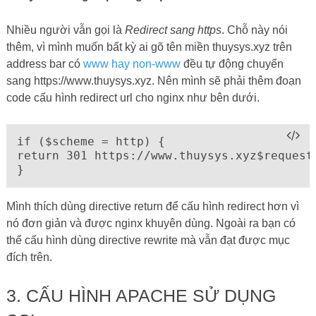
Nhiều người vẫn gọi là
Redirect sang https
. Chỗ này nói
thêm, vì mình muốn bất kỳ ai gõ tên miền thuysys.xyz trên
address bar có
www hay non-www
đều tự động chuyển
sang https://www.thuysys.xyz. Nên mình sẽ phải thêm đoạn
code cấu hình redirect url cho nginx như bên dưới.
if ($scheme = http) {

return 301 https://www.thuysys.xyz$request_
}
Mình thích dùng directive return để cấu hình redirect hơn vì
nó đơn giản và được nginx khuyên dùng. Ngoài ra bạn có
thể cấu hình dùng directive rewrite mà vẫn đạt được mục
đích trên.
3. CẤU HÌNH APACHE SỬ DỤNG