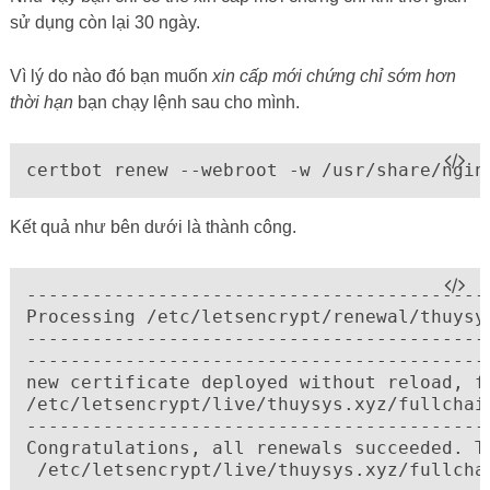
sử dụng còn lại 30 ngày.
Vì lý do nào đó bạn muốn
xin cấp mới chứng chỉ sớm hơn
thời hạn
bạn chạy lệnh sau cho mình.
certbot renew --webroot -w /usr/share/ngin
Kết quả như bên dưới là thành công.
------------------------------------------
Processing /etc/letsencrypt/renewal/thuysys
------------------------------------------
------------------------------------------
new certificate deployed without reload, fu
/etc/letsencrypt/live/thuysys.xyz/fullchain
------------------------------------------
Congratulations, all renewals succeeded. T
 /etc/letsencrypt/live/thuysys.xyz/fullchai