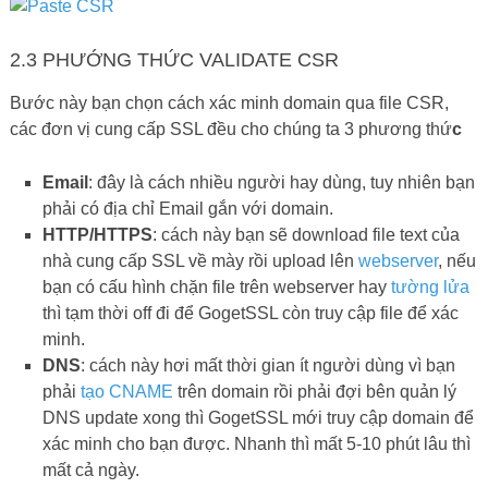
2.3 PHƯỚNG THỨC VALIDATE CSR
Bước này bạn chọn cách xác minh domain qua file CSR,
các đơn vị cung cấp SSL đều cho chúng ta 3 phương thứ
c
Email
: đây là cách nhiều người hay dùng, tuy nhiên bạn
phải có địa chỉ Email gắn với domain.
HTTP/HTTPS
: cách này bạn sẽ download file text của
nhà cung cấp SSL về mày rồi upload lên
webserver
, nếu
bạn có cấu hình chặn file trên webserver hay
tường lửa
thì tạm thời off đi để GogetSSL còn truy cập file để xác
minh.
DNS
: cách này hơi mất thời gian ít người dùng vì bạn
phải
tạo CNAME
trên domain rồi phải đợi bên quản lý
DNS update xong thì GogetSSL mới truy cập domain để
xác minh cho bạn được. Nhanh thì mất 5-10 phút lâu thì
mất cả ngày.