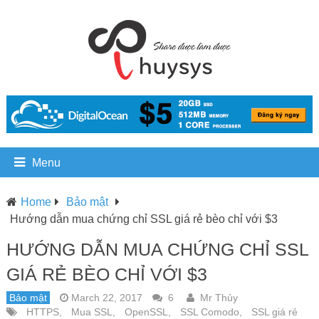
Menu
Home
Bảo mật
Hướng dẫn mua chứng chỉ SSL giá rẻ bèo chỉ với $3
HƯỚNG DẪN MUA CHỨNG CHỈ SSL
GIÁ RẺ BÈO CHỈ VỚI $3
Bảo mật
March 22, 2017
6
Mr Thủy
HTTPS
,
Mua SSL
,
OpenSSL
,
SSL Comodo
,
SSL giá rẻ