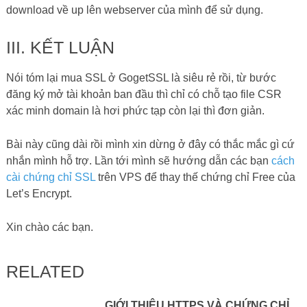
download về up lên webserver của mình để sử dụng.
III. KẾT LUẬN
Nói tóm lại mua SSL ở GogetSSL là siêu rẻ rồi, từ bước
đăng ký mở tài khoản ban đầu thì chỉ có chỗ tạo file CSR
xác minh domain là hơi phức tạp còn lại thì đơn giản.
Bài này cũng dài rồi mình xin dừng ở đây có thắc mắc gì cứ
nhắn mình hỗ trợ. Lần tới mình sẽ hướng dẫn các bạn
cách
cài chứng chỉ SSL
trên VPS để thay thế chứng chỉ Free của
Let’s Encrypt.
Xin chào các bạn.
RELATED
GIỚI THIỆU HTTPS VÀ CHỨNG CHỈ