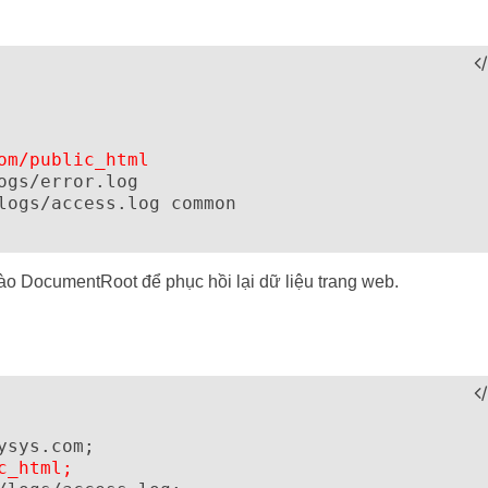
om/public_html
gs/error.log

logs/access.log common

ào DocumentRoot để phục hồi lại dữ liệu trang web.
c_html;