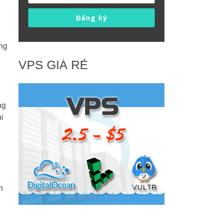
Đăng ký
ng
VPS GIÁ RẺ
ng
i
n