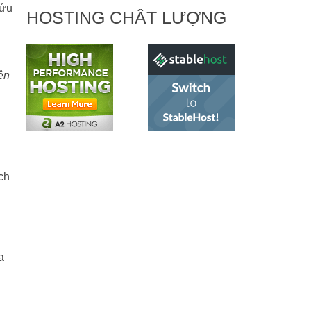
cứu
HOSTING CHẤT LƯỢNG
ên
ch
a