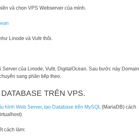
 miền và chọn VPS Webserver của mình.
hư Linode và Vultr thôi.
 Server của Linode, Vultr, DigitalOcean. Sau bước này Domain
chuyển sang phần tiếp theo.
 DATABASE TRÊN VPS.
ấu hình Web Server
,
tạo Database trên MySQL
(MariaDB) cách
irtualhost)
ết cách làm: