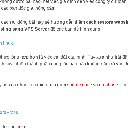
 không được bài nào, hết việc gia đình đến việc công ty cứ loạn
 các bạn độc giả thông cảm.
 cách tự đông bài này sẽ hướng dẫn thêm
cách restore websi
osting sang VPS Server
để các bạn dễ hình dung.
thức tổng hợp hơn là việc cài đặt cấu hình. Tuy xưa như trái đấ
hỉnh sửa nhiều thành phần cùng lúc bạn nào không nắm rõ vấn đ
y tính cá nhân của mình bao gồm
source code
và
database
. Có
g
.
ordPress
ần tự các bước.