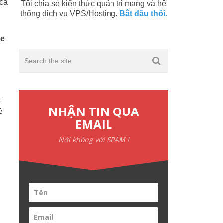
 cả
Tôi chia sẻ kiến thức quản trị mạng và hệ
thống dịch vụ VPS/Hosting.
Bắt đầu thôi.
te
t
NHẬN TIN QUA
ề
EMAIL
Nới không với SPAM !