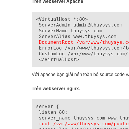
Trên webserver Apache
<VirtualHost *:80>

 ServerAdmin 
admin@thuysys.com
 ServerName thuysys.com

 ServerAlias www.thuysys.com

DocumentRoot /var/www/thuysys.c
 ErrorLog /var/www/thuysys.com/lo
 CustomLog /var/www/thuysys.com/
 </VirtualHost>
Với apache bạn giải nén toàn bộ source code v
Trên webserver nginx.
server {

 listen 80;

 root /var/www/thuysys.com/publi