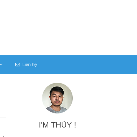
Liên hệ
I'M THỦY !