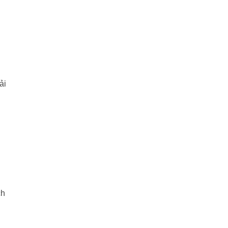
i
ải
ch