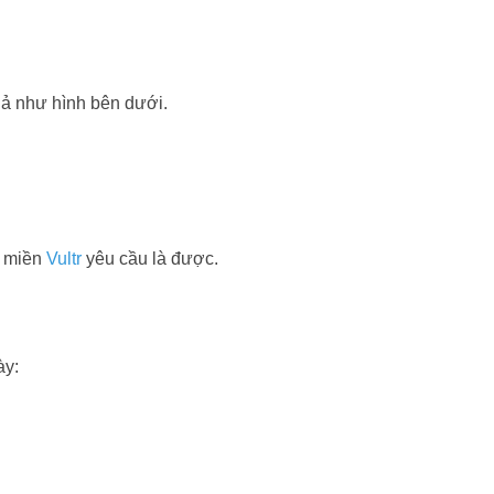
ả như hình bên dưới.
n miền
Vultr
yêu cầu là được.
ày: