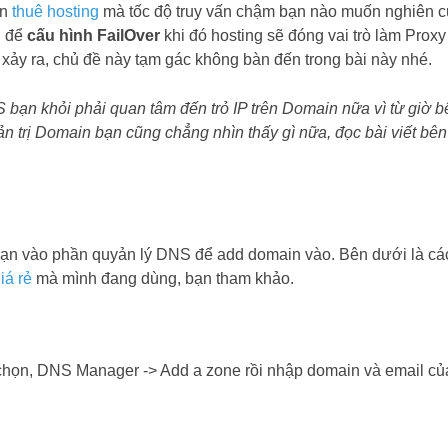
ền
thuê hosting
mà tốc độ truy vấn chậm bạn nào muốn nghiên 
g để
cấu hình FailOver
khi đó hosting sẽ đóng vai trò làm Proxy
xảy ra, chủ đề này tạm gác không bàn đến trong bài này nhé.
ạn khỏi phải quan tâm đến trỏ IP trên Domain nữa vì từ giờ b
n trị Domain bạn cũng chẳng nhìn thấy gì nữa, đọc bài viết bên
n vào phần quyản lý DNS để add domain vào. Bên dưới là cá
iá rẻ
mà mình đang dùng, bạn tham khảo.
họn, DNS Manager -> Add a zone rồi nhập domain và email củ