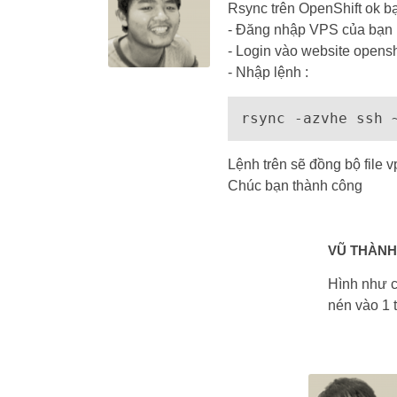
Rsync trên OpenShift ok b
- Đăng nhập VPS của bạn r
- Login vào website opensh
- Nhập lệnh :
rsync -azvhe ssh 
Lệnh trên sẽ đồng bộ file v
Chúc bạn thành công
VŨ THÀNH
Hình như c
nén vào 1 