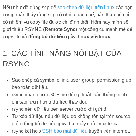
Nếu như đã dùng scp để
sao chép dữ liệu trên linux
các bạn
cũng nhận thấy rằng scp có nhiều hạn chế, bản thân nó chỉ
có nhiệm vụ copy file được chỉ định thôi. Hôm nay mình sẽ
giới thiệu RSYNC (
Remote Sync
) một công cụ mạnh mẽ để
copy file và
đồng bộ dữ liệu giữa linux với linux
.
1. CÁC TÍNH NĂNG NỔI BẬT CỦA
RSYNC
Sao chép cả symbolic link, user, group, permission giúp
bảo toàn dữ liệu.
rsync nhanh hơn SCP, nó dùng thuật toán thông minh
chỉ sao lưu những dữ liệu thay đổi.
rsync nén dữ liệu trên server trước khi gửi đi.
Tự xóa dữ liệu nếu dữ liệu đó không tồn tại trên source
giúp đồng bộ dữ liệu giữa hai máy chủ linux từ xa.
rsync kết hợp
SSH bảo mật dữ liệu
truyền trên internet.