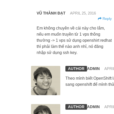
VŨ THÀNH ĐẠT
APRIL 25, 2016
Reply
Em không chuyên về cái này cho lắm,
nếu em muốn truyền từ 1 vps thông
thường -> 1 vps sử dụng openshirt redhat
thì phải làm thế nào anh nhỉ, nó đăng
nhập sử dụng ssh key.
ADMIN
APRIL
Theo mình biết OpenShift l
sang openshift để mình th
ADMIN
APRIL