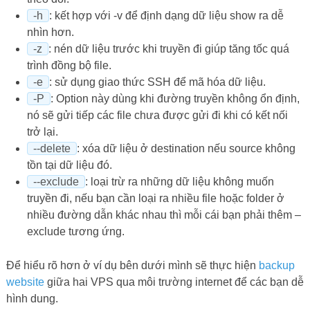
-h
: kết hợp với -v để định dạng dữ liệu show ra dễ
nhìn hơn.
-z
: nén dữ liệu trước khi truyền đi giúp tăng tốc quá
trình đồng bộ file.
-e
: sử dụng giao thức SSH để mã hóa dữ liệu.
-P
: Option này dùng khi đường truyền không ổn định,
nó sẽ gửi tiếp các file chưa được gửi đi khi có kết nối
trở lại.
--delete
: xóa dữ liệu ở destination nếu source không
tồn tại dữ liệu đó.
--exclude
: loại trừ ra những dữ liệu không muốn
truyền đi, nếu bạn cần loại ra nhiều file hoặc folder ở
nhiều đường dẫn khác nhau thì mỗi cái bạn phải thêm –
exclude tương ứng.
Để hiểu rõ hơn ở ví dụ bên dưới mình sẽ thực hiện
backup
website
giữa hai VPS qua môi trường internet để các bạn dễ
hình dung.