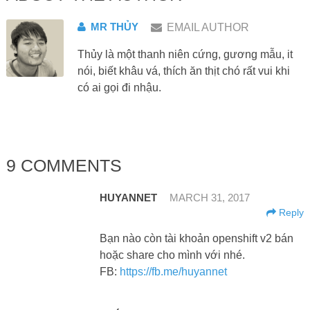
MR THỦY
EMAIL AUTHOR
Thủy là một thanh niên cứng, gương mẫu, it
nói, biết khâu vá, thích ăn thịt chó rất vui khi
có ai gọi đi nhậu.
9 COMMENTS
HUYANNET
MARCH 31, 2017
Reply
Bạn nào còn tài khoản openshift v2 bán
hoặc share cho mình với nhé.
FB:
https://fb.me/huyannet