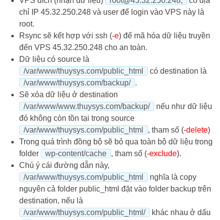
VPS đích (nhận dữ liệu)
root@45.32.250.248
,
có địa
chỉ IP 45.32.250.248 và user để login vào VPS này là
root.
Rsync sẽ kết hợp với ssh (
-e
) để mã hóa dữ liệu truyền
đến VPS 45.32.250.248 cho an toàn.
Dữ liệu có source là
/var/www/thuysys.com/public_html
có destination là
/var/www/thuysys.com/backup/
.
Sẽ xóa dữ liệu ở destination
/var/www/www.thuysys.com/backup/
nếu như dữ liệu
đó không còn tồn tại trong source
/var/www/thuysys.com/public_html
, tham số (
-delete
)
Trong quá trình đồng bộ sẽ bỏ qua toàn bộ dữ liệu trong
folder
wp-content/cache
, tham số (
-exclude
).
Chú ý cái đường dẫn này,
/var/www/thuysys.com/public_html
nghĩa là copy
nguyên cả folder public_html đặt vào folder backup trên
destination, nếu là
/var/www/thuysys.com/public_html/
khác nhau ở dấu