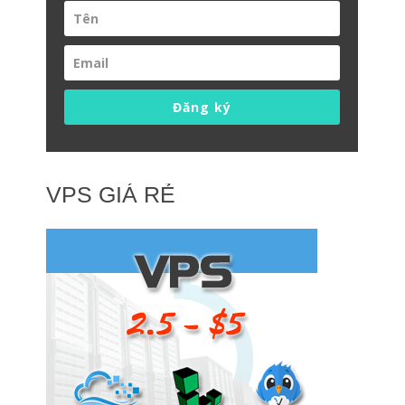
Đăng ký
VPS GIÁ RẺ