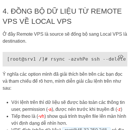
4. ĐỒNG BỘ DỮ LIỆU TỪ REMOTE
VPS VỀ LOCAL VPS
Ở đây Remote VPS là source sẽ đống bộ sang Local VPS là
destination.
[root@srv1 /]# rsync -azvhPe ssh --delete 
Ý nghĩa các option mình đã giải thích bên trên các bạn đọc
và tham chiếu để rõ hơn, mình diễn giải câu lệnh trên như
sau:
Với lệnh trên thì dữ liệu sẽ được bảo toàn các thông tin
user, permission (
-a
), được nén trước khi truyền đi (
-z
)
Tiếp theo là (
-vh
) show quá trình truyền file lên màn hình
với định dạng dễ nhìn hơn.