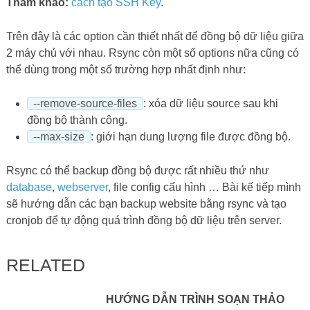
Tham khảo:
cách tạo SSH Key
.
Trên đây là các option cần thiết nhất để đồng bộ dữ liệu giữa
2 máy chủ với nhau. Rsync còn một số options nữa cũng có
thể dùng trong một số trường hợp nhất định như:
--remove-source-files
: xóa dữ liệu source sau khi
đồng bộ thành công.
--max-size
: giới hạn dung lượng file được đồng bộ.
Rsync có thể backup đồng bộ được rất nhiều thứ như
database
,
webserver
, file config cấu hình … Bài kế tiếp mình
sẽ hướng dẫn các bạn backup website bằng rsync và tạo
cronjob để tự động quá trình đồng bộ dữ liệu trên server.
RELATED
HƯỚNG DẪN TRÌNH SOẠN THẢO